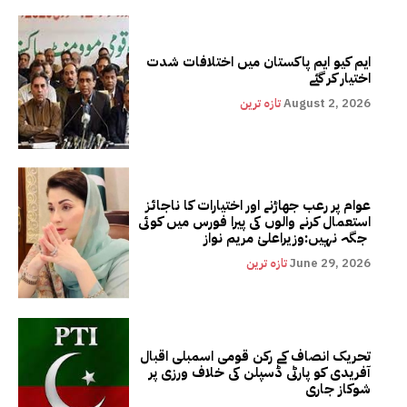
ایم کیو ایم پاکستان میں اختلافات شدت
اختیار کر گئے
August 2, 2026
تازہ ترین
عوام پر رعب جھاڑنے اور اختیارات کا ناجائز
استعمال کرنے والوں کی پیرا فورس میں کوئی
جگہ نہیں:وزیراعلیٰ مریم نواز
June 29, 2026
تازہ ترین
تحریک انصاف کے رکن قومی اسمبلی اقبال
آفریدی کو پارٹی ڈسپلن کی خلاف ورزی پر
شوکاز جاری