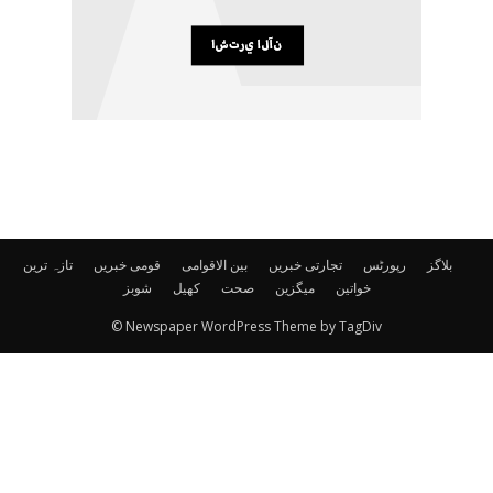
بلاگز
رپورٹس
تجارتی خبریں
بین الاقوامی
قومی خبریں
تازہ ترین
خواتین
میگزین
صحت
کھیل
شوبز
© Newspaper WordPress Theme by TagDiv