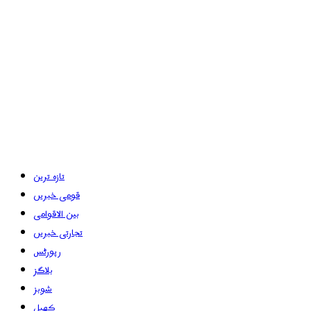
تازہ ترین
قومی خبریں
بین الاقوامی
تجارتی خبریں
رپورٹس
بلاگز
شوبز
کھیل