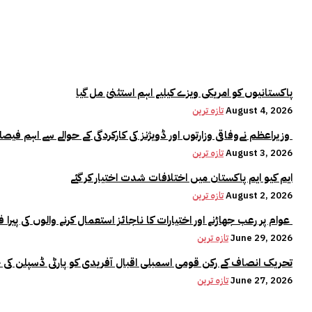
پاکستانیوں کو امریکی ویزے کیلیے اہم استثنیٰ مل گیا
August 4, 2026
تازہ ترین
وزیراعظم نےوفاقی وزارتوں اور ڈویژنز کی کارکردگی کے حوالے سے اہم فیصلہ کر لیا
August 3, 2026
تازہ ترین
ایم کیو ایم پاکستان میں اختلافات شدت اختیار کر گئے
August 2, 2026
تازہ ترین
عوام پر رعب جھاڑنے اور اختیارات کا ناجائز استعمال کرنے والوں کی پیرا فورس میں کوئی جگہ نہیں:وزیراعلیٰ مریم نواز
June 29, 2026
تازہ ترین
تحریک انصاف کے رکن قومی اسمبلی اقبال آفریدی کو پارٹی ڈسپلن کی 
June 27, 2026
تازہ ترین