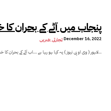
پنجاب میں آٹے کے بحران کا
December 16, 2022
تجارتی خبریں
لاہور ( وی او پی نیوز ) یہ کیا ہو رہا ہے ....اب آٹے کے بحران کا خدشہ ظاہر کیا جا رہا...