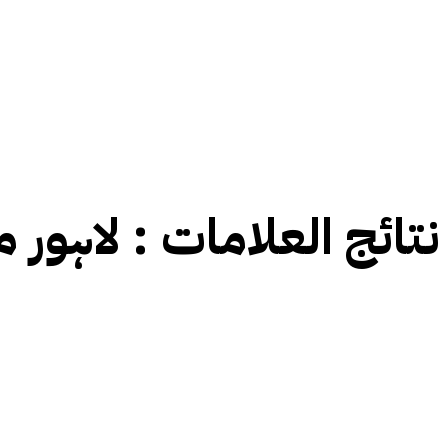
نتائج العلامات :
لاہور م