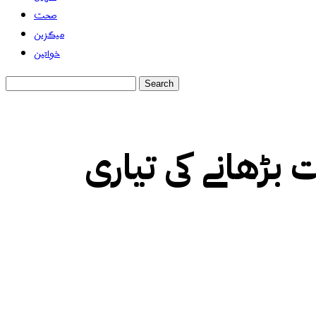
صحت
میگزین
خواتین
 بڑھانے کی تیاری