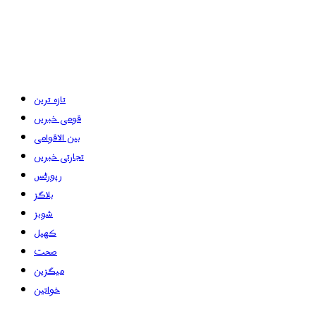
تازہ ترین
قومی خبریں
بین الاقوامی
تجارتی خبریں
رپورٹس
بلاگز
شوبز
کھیل
صحت
میگزین
خواتین