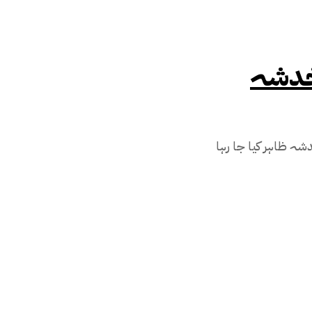
 خدشہ