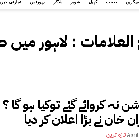
میگزین
صحت
کھیل
شوبز
بلاگز
رپورٹس
تجارتی خبری
 العلامات :
لاہور میں 
ن نہ کروائے گئے توکیا ہو گا ؟
 خان نے بڑا اعلان کر دیا
تازہ ترین
April