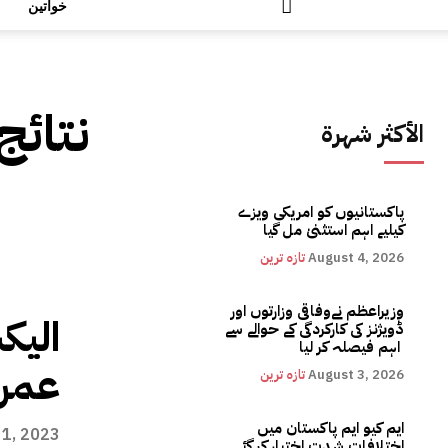
خواتین
نتائج
الأكثر شهرة
پاکستانیوں کو امریکی ویزے
کیلیے اہم استثنیٰ مل گیا
August 4, 2026
تازہ ترین
وزیراعظم نےوفاقی وزارتوں اور
الیکش
ڈویژنز کی کارکردگی کے حوالے سے
اہم فیصلہ کر لیا
عمران
August 3, 2026
تازہ ترین
ایم کیو ایم پاکستان میں
 1, 2023
اختلافات شدت اختیار کر گئے