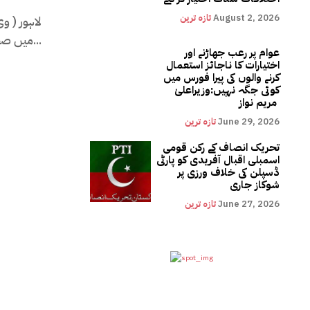
August 2, 2026
تازہ ترین
لاہور ( و
میں صحافیوں سے ملاقات میں اہم اعلان...
عوام پر رعب جھاڑنے اور
اختیارات کا ناجائز استعمال
کرنے والوں کی پیرا فورس میں
کوئی جگہ نہیں:وزیراعلیٰ
مریم نواز
June 29, 2026
تازہ ترین
تحریک انصاف کے رکن قومی
اسمبلی اقبال آفریدی کو پارٹی
ڈسپلن کی خلاف ورزی پر
شوکاز جاری
June 27, 2026
تازہ ترین