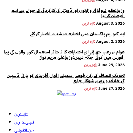
وزیراعظم نےوفاقی وزارتوں اور ڈویژنز کی کارکردگی کے حوالے سے اہم
فیصلہ کر لیا
August 3, 2026
تازہ ترین
ایم کیو ایم پاکستان میں اختلافات شدت اختیار کر گئے
August 2, 2026
تازہ ترین
عوام پر رعب جھاڑنے اور اختیارات کا ناجائز استعمال کرنے والوں کی پیرا
فورس میں کوئی جگہ نہیں:وزیراعلیٰ مریم نواز
June 29, 2026
تازہ ترین
تحریک انصاف کے رکن قومی اسمبلی اقبال آفریدی کو پارٹی ڈسپلن
کی خلاف ورزی پر شوکاز جاری
June 27, 2026
تازہ ترین
تازہ ترین
قومی خبریں
بین الاقوامی