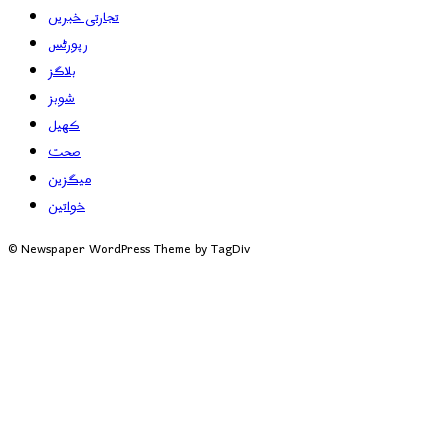
تجارتی خبریں
رپورٹس
بلاگز
شوبز
کھیل
صحت
میگزین
خواتین
© Newspaper WordPress Theme by TagDiv