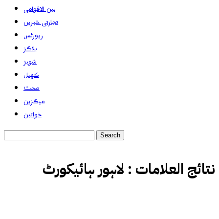
بین الاقوامی
تجارتی خبریں
رپورٹس
بلاگز
شوبز
کھیل
صحت
میگزین
خواتین
نتائج العلامات :
لاہور ہائیکورٹ