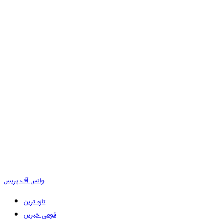
وائس آف پریس
تازہ ترین
قومی خبریں