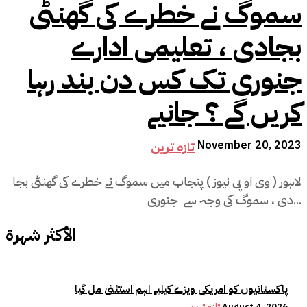
سموگ نے خطرے کی گھنٹی
بجادی ، تعلیمی ادارے
جنوری تک کس دن بند رہا
کریں گے ؟ جانیے
November 20, 2023
تازہ ترین
لاہور ( وی او پی نیوز ) پنجاب میں سموگ نے خطرے کی گھنٹی بجا
دی ، سموگ کی وجہ سے جنوری...
الأكثر شهرة
پاکستانیوں کو امریکی ویزے کیلیے اہم استثنیٰ مل گیا
August 4, 2026
تازہ ترین