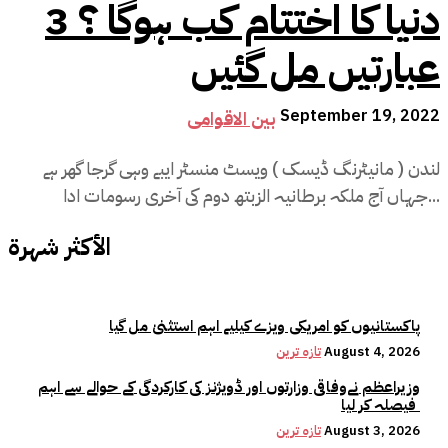
دنیا کا اختتام کب ہوگا ؟ 3
عبارتیں مل گئیں
September 19, 2022
بین الاقوامی
لندن ( مانیٹرنگ ڈیسک ) ویسٹ منسٹر ایبے وہی گرجا گھر ہے
جہاں آج ملکہ برطانیہ الزبتھ دوم کی آخری رسومات ادا...
الأكثر شهرة
پاکستانیوں کو امریکی ویزے کیلیے اہم استثنیٰ مل گیا
August 4, 2026
تازہ ترین
وزیراعظم نےوفاقی وزارتوں اور ڈویژنز کی کارکردگی کے حوالے سے اہم
فیصلہ کر لیا
August 3, 2026
تازہ ترین