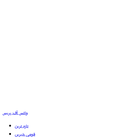
وائس آف پریس
تازہ ترین
قومی خبریں