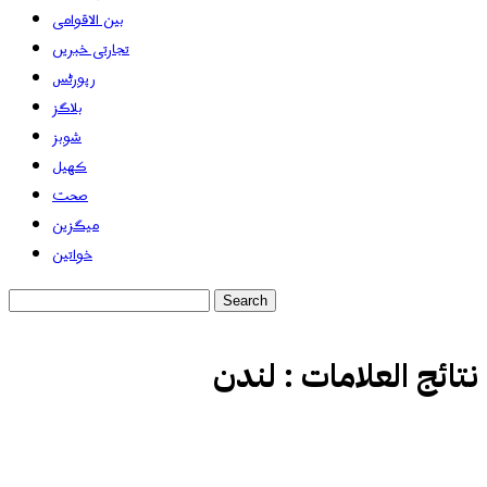
بین الاقوامی
تجارتی خبریں
رپورٹس
بلاگز
شوبز
کھیل
صحت
میگزین
خواتین
نتائج العلامات :
لندن