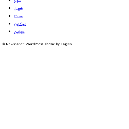
شوبز
کھیل
صحت
میگزین
خواتین
© Newspaper WordPress Theme by TagDiv