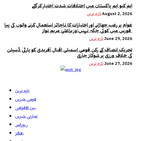
ایم کیو ایم پاکستان میں اختلافات شدت اختیار کر گئے
August 2, 2026
تازہ ترین
عوام پر رعب جھاڑنے اور اختیارات کا ناجائز استعمال کرنے والوں کی پیرا
فورس میں کوئی جگہ نہیں:وزیراعلیٰ مریم نواز
June 29, 2026
تازہ ترین
تحریک انصاف کے رکن قومی اسمبلی اقبال آفریدی کو پارٹی ڈسپلن
کی خلاف ورزی پر شوکاز جاری
June 27, 2026
تازہ ترین
تازہ ترین
قومی خبریں
بین الاقوامی
تجارتی خبریں
رپورٹس
بلاگز