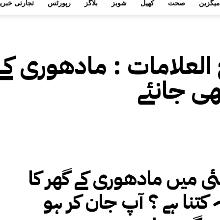
میگزین
صحت
کھیل
شوبز
بلاگز
رپورٹس
تجارتی خبری
 العلامات :
مادھوری کے گ
ی جانئے
ی میں مادھوری کے گھر کا
ہ کتنا ہے ؟ آپ جان کر ہو