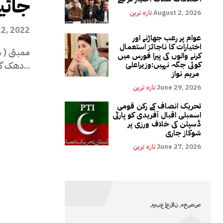
جائی
August 2, 2026
تازہ ترین
22, 2022
عوام پر رعب جھاڑنے اور
اختیارات کا ناجائز استعمال
ممبئی ( ش
کرنے والوں کی پیرا فورس میں
دھک گرل " مادھوری ڈکشٹ امریکہ...
کوئی جگہ نہیں:وزیراعلیٰ
مریم نواز
June 29, 2026
تازہ ترین
تحریک انصاف کے رکن قومی
اسمبلی اقبال آفریدی کو پارٹی
ڈسپلن کی خلاف ورزی پر
شوکاز جاری
June 27, 2026
تازہ ترین