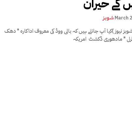
ں گے حیران
شوبز
March 
وبز نیوز )کیا آپ جانتے ہیں کہ بالی ووڈ کی معروف اداکارہ " دھک