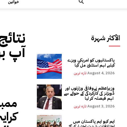
خواتین
نتائج
الأكثر شهرة
آپ بھ
پاکستانیوں کو امریکی ویزے
کیلیے اہم استثنیٰ مل گیا
August 4, 2026
تازہ ترین
وزیراعظم نےوفاقی وزارتوں اور
ڈویژنز کی کارکردگی کے حوالے سے
ممبئ
اہم فیصلہ کر لیا
August 3, 2026
تازہ ترین
کرای
ایم کیو ایم پاکستان میں
اختلافات شدت اختیار کر گئے