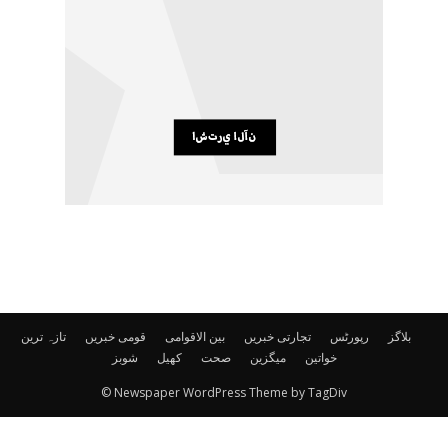
بلاگز
رپورٹس
تجارتی خبریں
بین الاقوامی
قومی خبریں
تازہ ترین
خواتین
میگزین
صحت
کھیل
شوبز
© Newspaper WordPress Theme by TagDiv