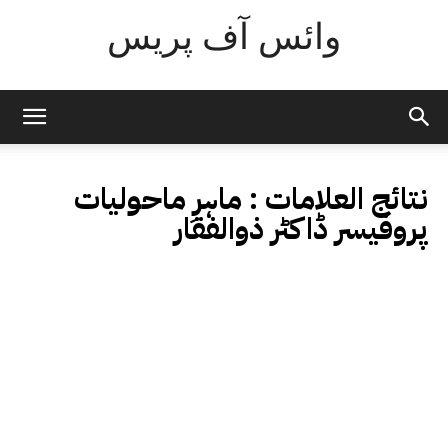
وائس آف پریس
نتائج العلامات :
ماہرِ ماحولیات
پروفیسر ڈاکٹر ذوالفقار