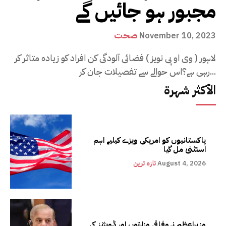
مجبور ہو جائیں گے
صحت
November 10, 2023
لاہور ( وی او پی نویز ) فضائی آلودگی کن افراد کو زیادہ متاثر کر
رہی ہے؟اس حوالے سے تفصیلات جان کر...
الأكثر شهرة
پاکستانیوں کو امریکی ویزے کیلیے اہم
استثنیٰ مل گیا
August 4, 2026
تازہ ترین
وزیراعظم نےوفاقی وزارتوں اور ڈویژنز کی