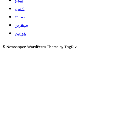
شوبز
کھیل
صحت
میگزین
خواتین
© Newspaper WordPress Theme by TagDiv