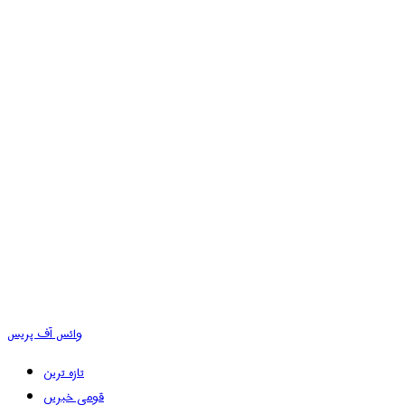
وائس آف پریس
تازہ ترین
قومی خبریں