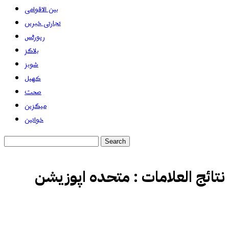
بین الاقوامی
تجارتی خبریں
رپورٹس
بلاگز
شوبز
کھیل
صحت
میگزین
خواتین
نتائج العلامات :
متحدہ اپوزیشن