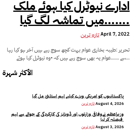
ادارے نیوٹرل کیا ہوئے ملک
میں تماشہ لگ گیا…….
April 7, 2022
تازہ ترین
تحریر :طیبہ بخاری عوام بہت کچھ سوچ رہے ہیں آخر ہو کیا رہا
ہے .......عوام یہ بھی سوچ رہے ہیں کہ ▪️وہ نیوٹرل کیا ہوئے،...
الأكثر شهرة
پاکستانیوں کو امریکی ویزے کیلیے اہم استثنیٰ مل گیا
August 4, 2026
تازہ ترین
وزیراعظم نےوفاقی وزارتوں اور ڈویژنز کی کارکردگی کے حوالے سے اہم
فیصلہ کر لیا
August 3, 2026
تازہ ترین