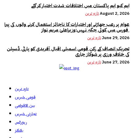
ایم کیو ایم پاکستان میں اختلافات شدت اختیار کر گئے
August 2, 2026
تازہ ترین
عوام پر رعب جھاڑنے اور اختیارات کا ناجائز استعمال کرنے والوں کی پیرا
فورس میں کوئی جگہ نہیں:وزیراعلیٰ مریم نواز
June 29, 2026
تازہ ترین
تحریک انصاف کے رکن قومی اسمبلی اقبال آفریدی کو پارٹی ڈسپلن
کی خلاف ورزی پر شوکاز جاری
June 27, 2026
تازہ ترین
تازہ ترین
قومی خبریں
بین الاقوامی
تجارتی خبریں
رپورٹس
بلاگز