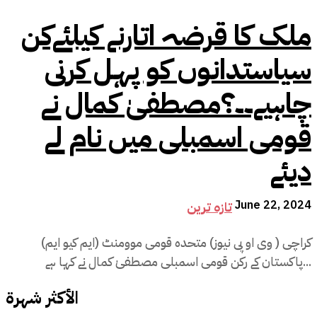
ملک کا قرضہ اتارنے کیلئےکن
سیاستدانوں کو پہل کرنی
چاہیے۔۔؟مصطفیٰ کمال نے
قومی اسمبلی میں نام لے
دیئے
June 22, 2024
تازہ ترین
کراچی ( وی او پی نیوز) متحدہ قومی موومنٹ (ایم کیو ایم)
پاکستان کے رکن قومی اسمبلی مصطفیٰ کمال نے کہا ہے...
الأكثر شهرة