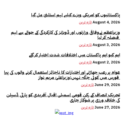
پاکستانیوں کو امریکی ویزے کیلیے اہم استثنیٰ مل گیا
August 4, 2026
تازہ ترین
وزیراعظم نےوفاقی وزارتوں اور ڈویژنز کی کارکردگی کے حوالے سے اہم
فیصلہ کر لیا
August 3, 2026
تازہ ترین
ایم کیو ایم پاکستان میں اختلافات شدت اختیار کر گئے
August 2, 2026
تازہ ترین
عوام پر رعب جھاڑنے اور اختیارات کا ناجائز استعمال کرنے والوں کی پیرا
فورس میں کوئی جگہ نہیں:وزیراعلیٰ مریم نواز
June 29, 2026
تازہ ترین
تحریک انصاف کے رکن قومی اسمبلی اقبال آفریدی کو پارٹی ڈسپلن
کی خلاف ورزی پر شوکاز جاری
June 27, 2026
تازہ ترین