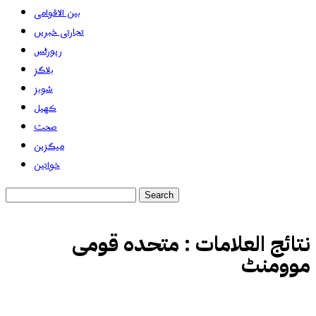
بین الاقوامی
تجارتی خبریں
رپورٹس
بلاگز
شوبز
کھیل
صحت
میگزین
خواتین
نتائج العلامات :
متحدہ قومی
موومنٹ