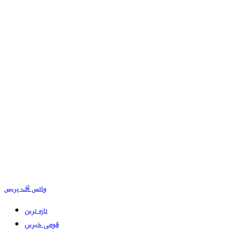
وائس آف پریس
تازہ ترین
قومی خبریں