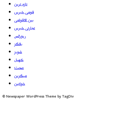
تازہ ترین
قومی خبریں
بین الاقوامی
تجارتی خبریں
رپورٹس
بلاگز
شوبز
کھیل
صحت
میگزین
خواتین
© Newspaper WordPress Theme by TagDiv