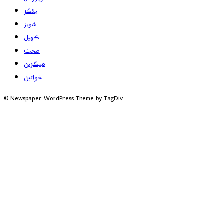
بلاگز
شوبز
کھیل
صحت
میگزین
خواتین
© Newspaper WordPress Theme by TagDiv