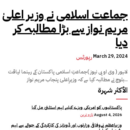
جماعت اسلامی نے وزیر اعلیٰ
مریم نواز سے بڑا مطالبہ کر
دیا
March 29, 2024
رپورٹس
لاہور ( وی او پی نیوز )جماعتِ اسلامی پاکستان کے رہنما لیاقت
بلوچ نے مطالبہ کیا ہے کہ وزیرِاعلیٰ پنجاب مریم نواز...
الأكثر شهرة
پاکستانیوں کو امریکی ویزے کیلیے اہم استثنیٰ مل گیا
August 4, 2026
تازہ ترین
وزیراعظم نےوفاقی وزارتوں اور ڈویژنز کی کارکردگی کے حوالے سے اہم