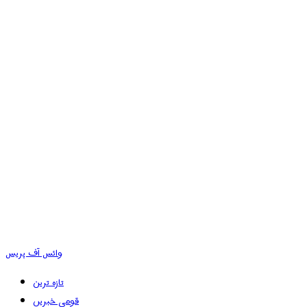
وائس آف پریس
تازہ ترین
قومی خبریں