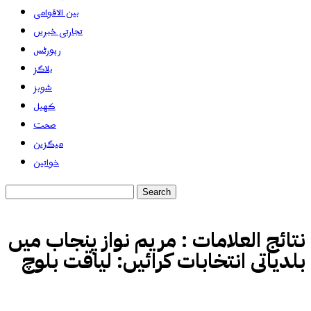
بین الاقوامی
تجارتی خبریں
رپورٹس
بلاگز
شوبز
کھیل
صحت
میگزین
خواتین
نتائج العلامات :
مریم نواز پنجاب میں
بلدیاتی انتخابات کرائیں: لیاقت بلوچ