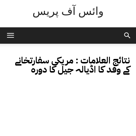
وائس آف پریس
نتائج العلامات :
مریکی سفارتخانے
کے وفد کا اڈیالہ جیل کا دورہ