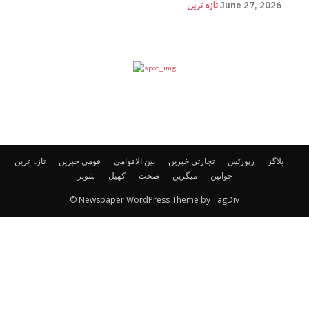
June 27, 2026
تازہ ترین
بلاگز
رپورٹس
تجارتی خبریں
بین الاقوامی
قومی خبریں
تازہ ترین
خواتین
میگزین
صحت
کھیل
شوبز
© Newspaper WordPress Theme by TagDiv