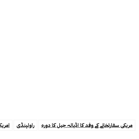
مریکی سفارتخانے کے وفد کا اڈیالہ جیل کا دورہ
راولپنڈی
امریک