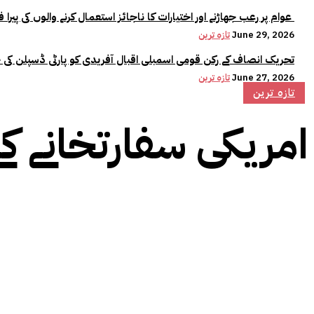
عوام پر رعب جھاڑنے اور اختیارات کا ناجائز استعمال کرنے والوں کی پیرا فورس میں کوئی جگہ نہیں:وزیراعلیٰ مریم نواز
June 29, 2026
تازہ ترین
تحریک انصاف کے رکن قومی اسمبلی اقبال آفریدی کو پارٹی ڈسپلن کی 
June 27, 2026
تازہ ترین
تازہ ترین
امریکی سفارتخانے کے