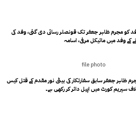
ے مطابق امریکی سفارتخانے کے 3 رکنی وفد کو مجرم ظاہر جعفر تک قونصلر رسائی دی گئی، وفد کی
ے کے وفد میں مائیکل مرفی، اسامہ
file photo
۔یاد رہے کہ مجرم ظاہر جعفر سابق سفارتکار کی بیٹی نور مقدم کے قتل کیس
اف سپریم کورٹ میں اپیل دائر کر رکھی ہے۔