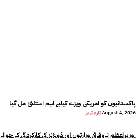
پاکستانیوں کو امریکی ویزے کیلیے اہم استثنیٰ مل گیا
August 4, 2026
تازہ ترین
وزیراعظم نےوفاقی وزارتوں اور ڈویژنز کی کارکردگی کے حوالے سے اہم فیصلہ کر لیا