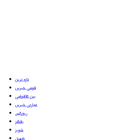
تازہ ترین
قومی خبریں
بین الاقوامی
تجارتی خبریں
رپورٹس
بلاگز
شوبز
کھیل