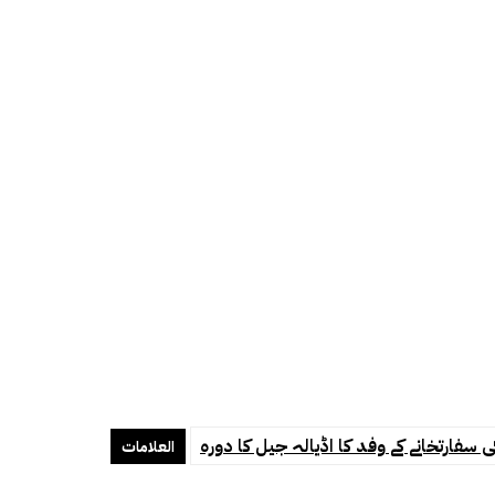
ی سفارتخانے کے وفد کا اڈیالہ جیل کا دورہ
العلامات