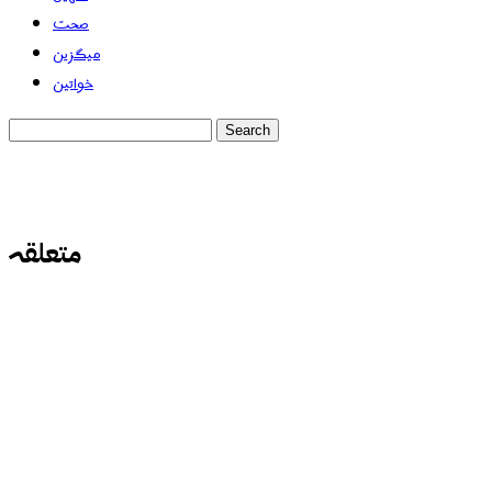
صحت
میگزین
خواتین
متعلقہ