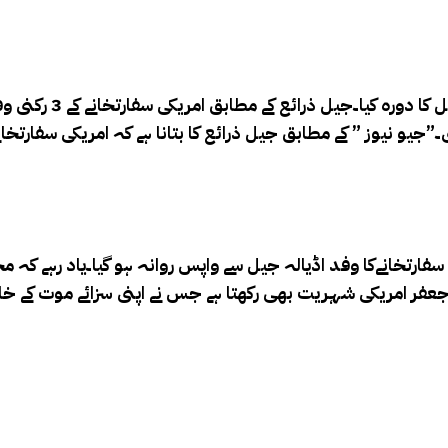
 کا دورہ کیا۔
جیل ذرائع ک
یو نیوز ” کے مطابق جیل ذرائع کا بتانا ہے کہ امریکی سفارتخان
منٹ ملاقات کے بعد امریکی سفارتخانےکا وفد اڈیالہ جیل سے واپس روانہ ہو گیا
ر جعفر امریکی شہریت بھی رکھتا ہے جس نے اپنی سزائے موت کے خل