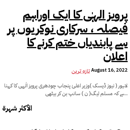
پرویز الہٰی کا ایک اوراہم
فیصلہ ، سرکاری نوکریوں پر
سے پابندیاں ختم کرنے کا
اعلان
August 16, 2022
تازہ ترین
لاہور ( نیوز ڈیسک )وزیر اعلیٰ پنجاب چودھری پرویز الٰہی کا کہنا
ہے کہ مسلم لیگ( ن ) سانپ بن کر بیٹھی...
الأكثر شهرة