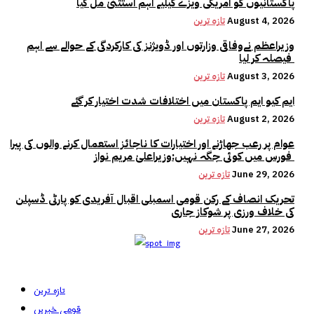
پاکستانیوں کو امریکی ویزے کیلیے اہم استثنیٰ مل گیا
August 4, 2026
تازہ ترین
وزیراعظم نےوفاقی وزارتوں اور ڈویژنز کی کارکردگی کے حوالے سے اہم
فیصلہ کر لیا
August 3, 2026
تازہ ترین
ایم کیو ایم پاکستان میں اختلافات شدت اختیار کر گئے
August 2, 2026
تازہ ترین
عوام پر رعب جھاڑنے اور اختیارات کا ناجائز استعمال کرنے والوں کی پیرا
فورس میں کوئی جگہ نہیں:وزیراعلیٰ مریم نواز
June 29, 2026
تازہ ترین
تحریک انصاف کے رکن قومی اسمبلی اقبال آفریدی کو پارٹی ڈسپلن
کی خلاف ورزی پر شوکاز جاری
June 27, 2026
تازہ ترین
تازہ ترین
قومی خبریں