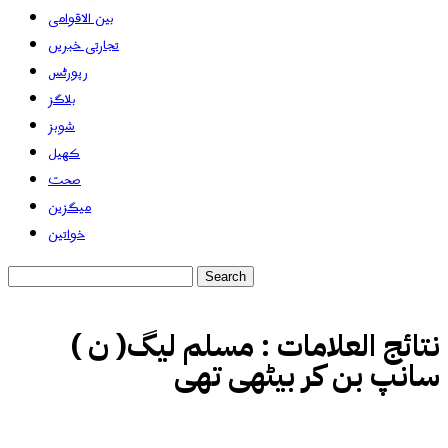
بین الاقوامی
تجارتی خبریں
رپورٹس
بلاگز
شوبز
کھیل
صحت
میگزین
خواتین
نتائج العلامات :
مسلم لیگ( ن )
سانپ بن کر بیٹھی تھی