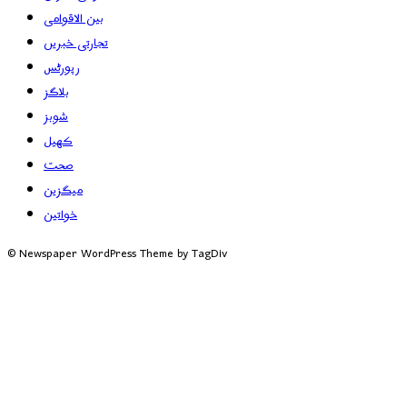
بین الاقوامی
تجارتی خبریں
رپورٹس
بلاگز
شوبز
کھیل
صحت
میگزین
خواتین
© Newspaper WordPress Theme by TagDiv