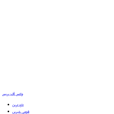
وائس آف پریس
تازہ ترین
قومی خبریں