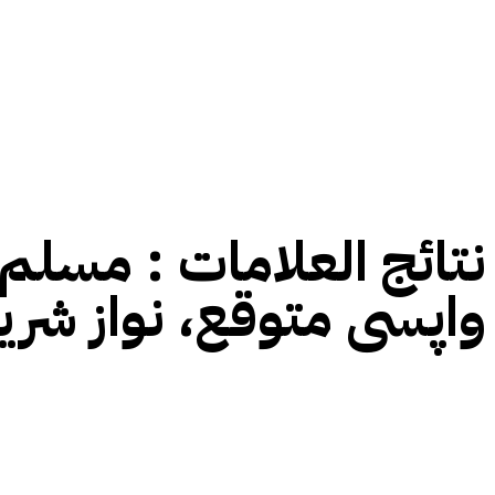
نتائج العلامات :
مسلم ل
واپسی متوقع، نواز شری