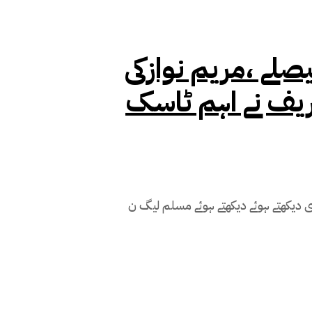
لے ،مریم نوازکی
ریف نے اہم ٹاسک
 دیکھتے ہوئے دیکھتے ہوئے مسلم لیگ ن