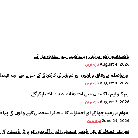
پاکستانیوں کو امریکی ویزے کیلیے اہم استثنیٰ مل گیا
August 4, 2026
تازہ ترین
وزیراعظم نےوفاقی وزارتوں اور ڈویژنز کی کارکردگی کے حوالے سے اہم فیصلہ کر لیا
August 3, 2026
تازہ ترین
ایم کیو ایم پاکستان میں اختلافات شدت اختیار کر گئے
August 2, 2026
تازہ ترین
عوام پر رعب جھاڑنے اور اختیارات کا ناجائز استعمال کرنے والوں کی پیرا فورس میں کوئی جگہ نہیں:وزیراعلیٰ مریم نواز
June 29, 2026
تازہ ترین
تحریک انصاف کے رکن قومی اسمبلی اقبال آفریدی کو پارٹی ڈسپلن کی 