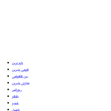
تازہ ترین
قومی خبریں
بین الاقوامی
تجارتی خبریں
رپورٹس
بلاگز
شوبز
کھیل