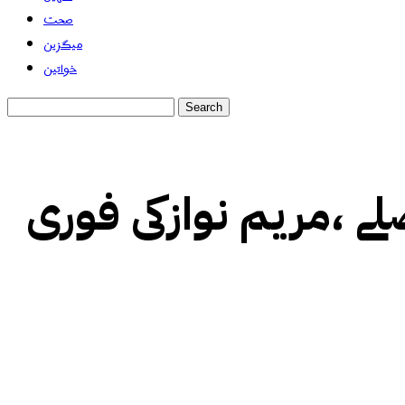
صحت
میگزین
خواتین
ے ،مریم نوازکی فوری