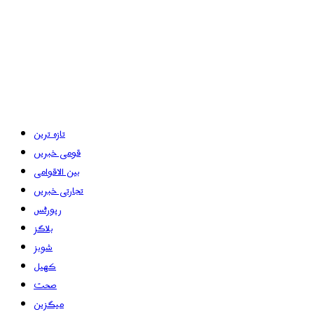
تازہ ترین
قومی خبریں
بین الاقوامی
تجارتی خبریں
رپورٹس
بلاگز
شوبز
کھیل
صحت
میگزین