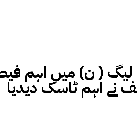
یگ ( ن) میں اہم فیصل
ف نے اہم ٹاسک دیدیا