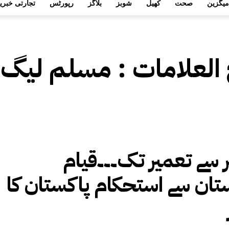
میگزین
صحت
کھیل
شوبز
بلاگز
رپورٹس
تجارتی خبری
 العلامات :
مسلم لیگ
ر سے تعمیر تک۔۔۔قیام
تان سے استحکام پاکستان کا