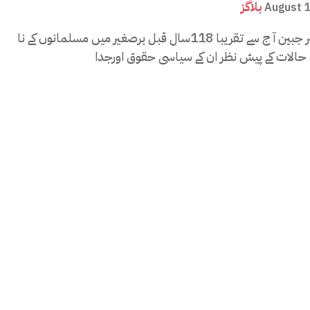
بلاگز
August 
تحریر:امبر جبین آ ج سے تقریبا 118سال قبل برصغیر میں مسلمانوں کے نا