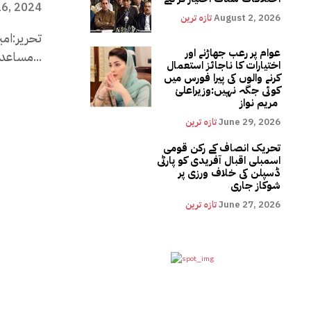
16, 2024
August 2, 2026
تازہ ترین
عوام پر رعب جھاڑنے اور
مساعد حالات کے پیش نظر ان کے سیاسی حقوق اورجدا...
اختیارات کا ناجائز استعمال
کرنے والوں کی پیرا فورس میں
کوئی جگہ نہیں:وزیراعلیٰ
مریم نواز
June 29, 2026
تازہ ترین
تحریک انصاف کے رکن قومی
اسمبلی اقبال آفریدی کو پارٹی
ڈسپلن کی خلاف ورزی پر
شوکاز جاری
June 27, 2026
تازہ ترین