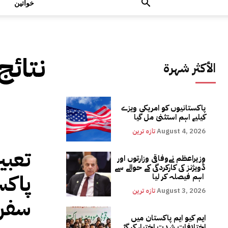
خواتین
نتائج
الأكثر شهرة
پاکستانیوں کو امریکی ویزے
کیلیے اہم استثنیٰ مل گیا
August 4, 2026
تازہ ترین
تعبی
وزیراعظم نےوفاقی وزارتوں اور
ڈویژنز کی کارکردگی کے حوالے سے
پاکس
اہم فیصلہ کر لیا
August 3, 2026
تازہ ترین
سفر
ایم کیو ایم پاکستان میں
اختلافات شدت اختیار کر گئے