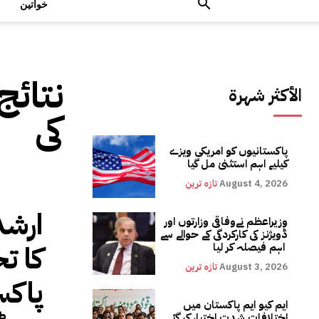
خواتین
نتائج
الأكثر شهرة
کی
پاکستانیوں کو امریکی ویزے
کیلیے اہم استثنیٰ مل گیا
August 4, 2026
تازہ ترین
ارشد
وزیراعظم نےوفاقی وزارتوں اور
ڈویژنز کی کارکردگی کے حوالے سے
کا ت
اہم فیصلہ کر لیا
August 3, 2026
تازہ ترین
پاکس
ایم کیو ایم پاکستان میں
اختلافات شدت اختیار کر گئے