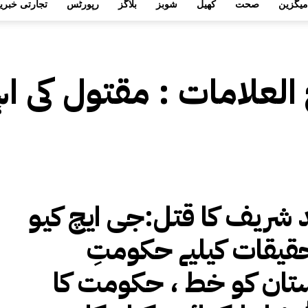
میگزین
صحت
کھیل
شوبز
بلاگز
رپورٹس
تجارتی خبری
 العلامات :
مقتول کی اہ
 شریف کا قتل:جی ایچ کیو
حقیقات کیلیے حکومتِ
تان کو خط ، حکومت کا