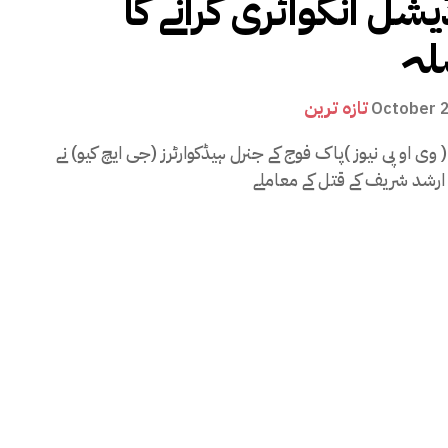
شل انکوائری کرانے کا
لہ
تازہ ترین
October 
 وی او پی نیوز )پاک فوج کے جنرل ہیڈکوارٹرز (جی ایچ کیو) نے