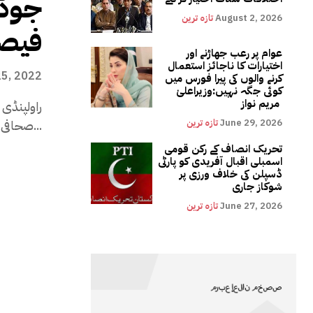
جوڈی
August 2, 2026
تازہ ترین
فیص
عوام پر رعب جھاڑنے اور
اختیارات کا ناجائز استعمال
25, 2022
کرنے والوں کی پیرا فورس میں
کوئی جگہ نہیں:وزیراعلیٰ
مریم نواز
راولپنڈی (
June 29, 2026
تازہ ترین
صحافی ارشد شریف کے قتل کے معاملے...
تحریک انصاف کے رکن قومی
اسمبلی اقبال آفریدی کو پارٹی
ڈسپلن کی خلاف ورزی پر
شوکاز جاری
June 27, 2026
تازہ ترین