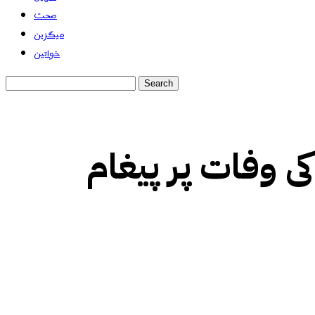
صحت
میگزین
خواتین
کی وفات پر پیغام