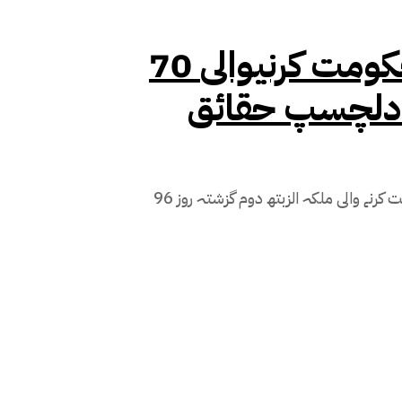
70 برس تک تختِ برطانیہ پر حکومت کرنیوالی
ق دلچسپ حقائق
لندن ( مانیٹرنگ ڈیسک ) 70 برس تک تختِ برطانیہ پر حکومت کرنے والی ملکہ الزبتھ دوم گزشتہ روز 96