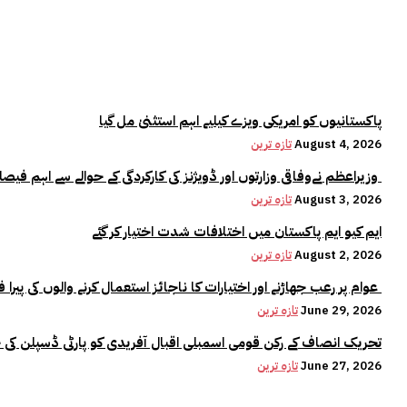
پاکستانیوں کو امریکی ویزے کیلیے اہم استثنیٰ مل گیا
August 4, 2026
تازہ ترین
وزیراعظم نےوفاقی وزارتوں اور ڈویژنز کی کارکردگی کے حوالے سے اہم فیصلہ کر لیا
August 3, 2026
تازہ ترین
ایم کیو ایم پاکستان میں اختلافات شدت اختیار کر گئے
August 2, 2026
تازہ ترین
عوام پر رعب جھاڑنے اور اختیارات کا ناجائز استعمال کرنے والوں کی پیرا فورس میں کوئی جگہ نہیں:وزیراعلیٰ مریم نواز
June 29, 2026
تازہ ترین
تحریک انصاف کے رکن قومی اسمبلی اقبال آفریدی کو پارٹی ڈسپلن کی 
June 27, 2026
تازہ ترین