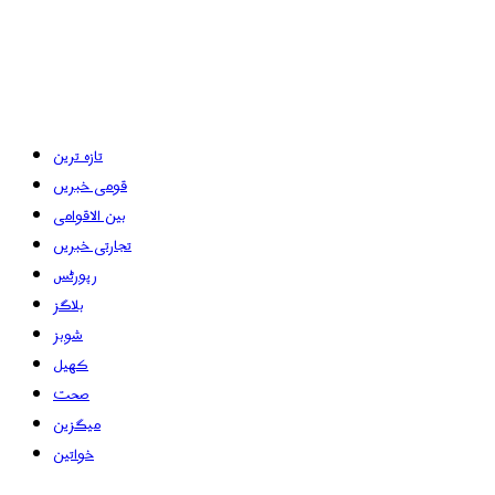
تازہ ترین
قومی خبریں
بین الاقوامی
تجارتی خبریں
رپورٹس
بلاگز
شوبز
کھیل
صحت
میگزین
خواتین