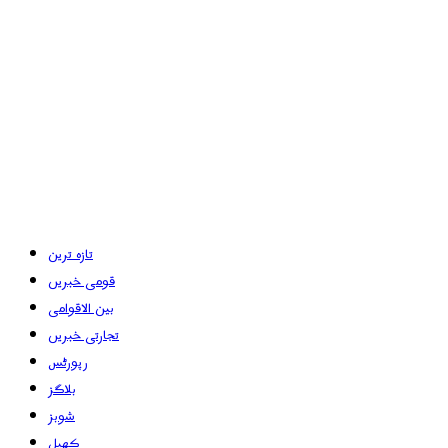
تازہ ترین
قومی خبریں
بین الاقوامی
تجارتی خبریں
رپورٹس
بلاگز
شوبز
کھیل