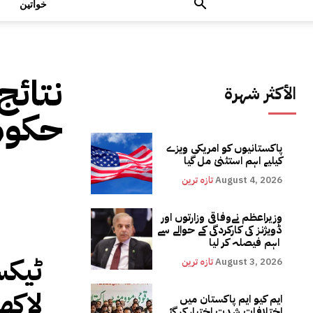
خواتین
نتائج
الأكثر شهرة
حکومت
پاکستانیوں کو امریکی ویزے
کیلیے اہم استثنیٰ مل گیا
August 4, 2026
تازہ ترین
وزیراعظم نےوفاقی وزارتوں اور
ڈویژنز کی کارکردگی کے حوالے سے
اہم فیصلہ کر لیا
August 3, 2026
تازہ ترین
لاکھ
ایم کیو ایم پاکستان میں
اختلافات شدت اختیار کر گئے