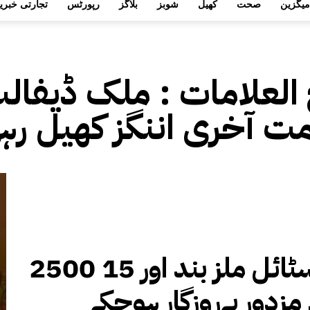
میگزین
صحت
کھیل
شوبز
بلاگز
رپورٹس
تجارتی خبری
 العلامات :
ملک ڈیفالٹ
 آخری اننگز کھیل رہ
2500 ٹیکسٹائل ملز بند اور 15
 مزدور بےروزگار ہوچکے