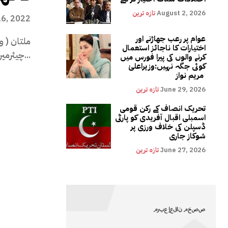
August 2, 2026
تازہ ترین
6, 2022
عوام پر رعب جھاڑنے اور
ملتان ( و
اختیارات کا ناجائز استعمال
چیئرمین شاہ محمود قریشی نےملتان میں رابطہ...
کرنے والوں کی پیرا فورس میں
کوئی جگہ نہیں:وزیراعلیٰ
مریم نواز
June 29, 2026
تازہ ترین
تحریک انصاف کے رکن قومی
اسمبلی اقبال آفریدی کو پارٹی
ڈسپلن کی خلاف ورزی پر
شوکاز جاری
June 27, 2026
تازہ ترین