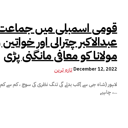
قومی اسمبلی میں جماعت اس
عبدالاکبر چترالی اور خواتین
مولانا کو معافی مانگنی پڑی
December 12, 2022
تازہ ترین
لاہور (شاہ جی سے )کب بدلے گی تنگ نظری کی سوچ ، کم سے ک
چاہیے ،...