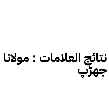
نتائج العلامات :
مولانا 
جھڑپ