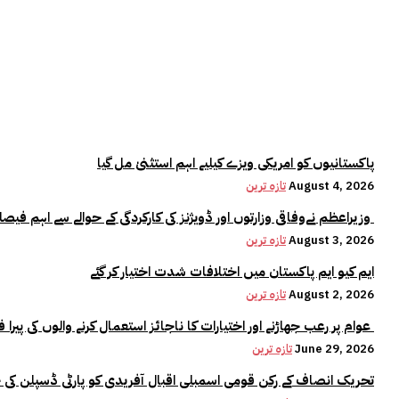
پاکستانیوں کو امریکی ویزے کیلیے اہم استثنیٰ مل گیا
August 4, 2026
تازہ ترین
وزیراعظم نےوفاقی وزارتوں اور ڈویژنز کی کارکردگی کے حوالے سے اہم فیصلہ کر لیا
August 3, 2026
تازہ ترین
ایم کیو ایم پاکستان میں اختلافات شدت اختیار کر گئے
August 2, 2026
تازہ ترین
عوام پر رعب جھاڑنے اور اختیارات کا ناجائز استعمال کرنے والوں کی پیرا فورس میں کوئی جگہ نہیں:وزیراعلیٰ مریم نواز
June 29, 2026
تازہ ترین
تحریک انصاف کے رکن قومی اسمبلی اقبال آفریدی کو پارٹی ڈسپلن کی 