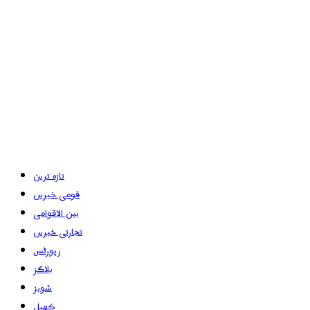
تازہ ترین
قومی خبریں
بین الاقوامی
تجارتی خبریں
رپورٹس
بلاگز
شوبز
کھیل