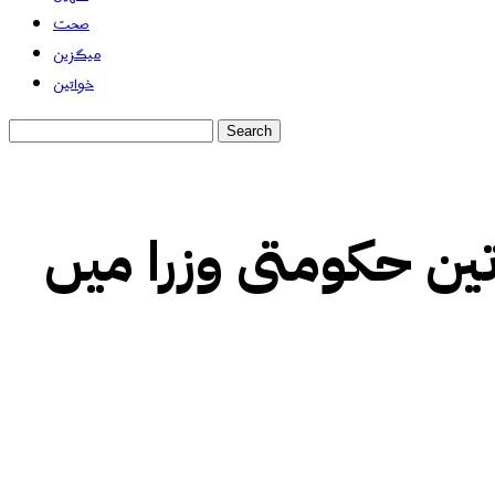
صحت
میگزین
خواتین
اتین حکومتی وزرا میں