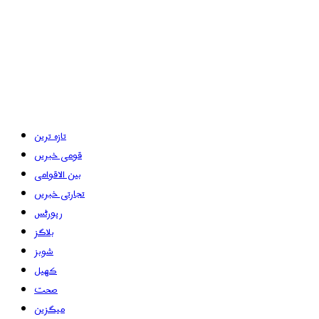
تازہ ترین
قومی خبریں
بین الاقوامی
تجارتی خبریں
رپورٹس
بلاگز
شوبز
کھیل
صحت
میگزین