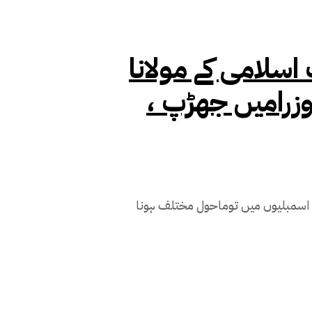
لامی کے مولانا
 وزرامیں جھڑپ ،
م اسمبلیوں میں توماحول مختلف ہونا