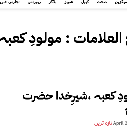
میگزین
صحت
کھیل
شوبز
بلاگز
رپورٹس
تجارتی خبری
 العلامات :
مولودِ کعبہ
دِ کعبہ ،شیرِخدا حضرت
تازہ ترین
April 