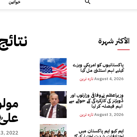
خواتین
نتائج
الأكثر شهرة
پاکستانیوں کو امریکی ویزے
کیلیے اہم استثنیٰ مل گیا
August 4, 2026
تازہ ترین
وزیراعظم نےوفاقی وزارتوں اور
مولو
ڈویژنز کی کارکردگی کے حوالے سے
اہم فیصلہ کر لیا
علیؓ
August 3, 2026
تازہ ترین
ایم کیو ایم پاکستان میں
23, 2022
اختلافات شدت اختیار کر گئے