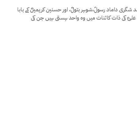
 شگری داماد رسولؐ،شوہر بتولؓ، اور حسنین کریمینؓ کے بابا