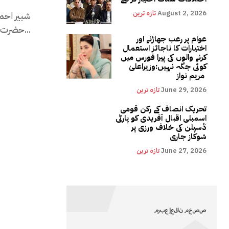
August 2, 2026
تازہ ترین
شبیر احمد
حضرت علیؓ کی ذات کائنات میں وہ واحد ہستی ہیں جن کی...
عوام پر رعب جھاڑنے اور
اختیارات کا ناجائز استعمال
کرنے والوں کی پیرا فورس میں
کوئی جگہ نہیں:وزیراعلیٰ
مریم نواز
June 29, 2026
تازہ ترین
تحریک انصاف کے رکن قومی
اسمبلی اقبال آفریدی کو پارٹی
ڈسپلن کی خلاف ورزی پر
شوکاز جاری
June 27, 2026
تازہ ترین