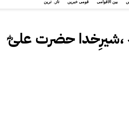
ں
بین الاقوامی
قومی خبریں
تازہ ترین
 ،شیرِخدا حضرت علیؓ