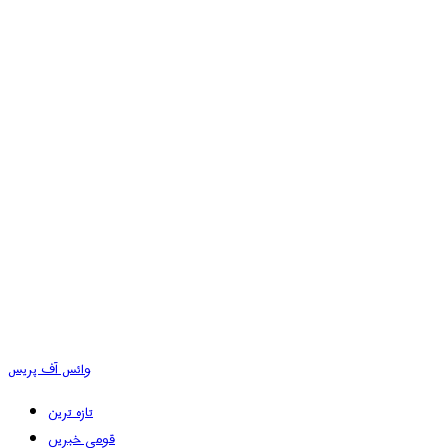
وائس آف پریس
تازہ ترین
قومی خبریں