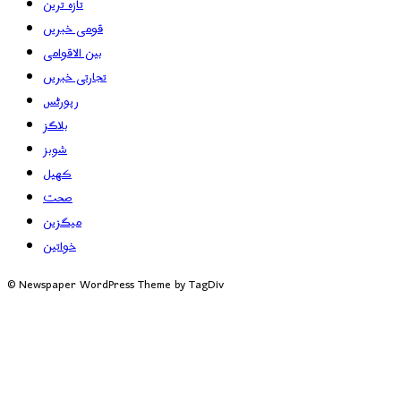
تازہ ترین
قومی خبریں
بین الاقوامی
تجارتی خبریں
رپورٹس
بلاگز
شوبز
کھیل
صحت
میگزین
خواتین
© Newspaper WordPress Theme by TagDiv