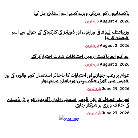
پاکستانیوں کو امریکی ویزے کیلیے اہم استثنیٰ مل گیا
August 4, 2026
تازہ ترین
وزیراعظم نےوفاقی وزارتوں اور ڈویژنز کی کارکردگی کے حوالے سے اہم
فیصلہ کر لیا
August 3, 2026
تازہ ترین
ایم کیو ایم پاکستان میں اختلافات شدت اختیار کر گئے
August 2, 2026
تازہ ترین
عوام پر رعب جھاڑنے اور اختیارات کا ناجائز استعمال کرنے والوں کی پیرا
فورس میں کوئی جگہ نہیں:وزیراعلیٰ مریم نواز
June 29, 2026
تازہ ترین
تحریک انصاف کے رکن قومی اسمبلی اقبال آفریدی کو پارٹی ڈسپلن
کی خلاف ورزی پر شوکاز جاری
June 27, 2026
تازہ ترین