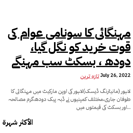
مہنگائی کا سونامی عوام کی
قوت خرید کو نگل گیا،
دودھ ، بسکٹ سب مہنگے
July 26, 2022
تازہ ترین
لاہور (مانیٹرنگ ڈیسک)لاہور کی اوپن مارکیٹ میں مہنگائی کا
طوفان جاری،مختلف کمپنیوں نے ڈبہ پیک دودھ،گرم مصالحہ
اور بسکٹ کی قیمتوں میں...
الأكثر شهرة