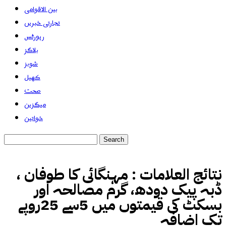
بین الاقوامی
تجارتی خبریں
رپورٹس
بلاگز
شوبز
کھیل
صحت
میگزین
خواتین
نتائج العلامات :
مہنگائی کا طوفان ،
ڈبہ پیک دودھ، گرم مصالحہ اور
بسکٹ کی قیمتوں میں 5سے 25روپے
تک اضافہ