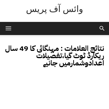
وائس آف پریس
نتائج العلامات :
مہنگائی کا 49 سال
ریکارڈ ٹوٹ گیا،تفصیلات
اعدادوشمارمیں جانیے