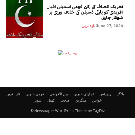
تحریک انصاف کے رکن قومی اسمبلی اقبال
آفریدی کو پارٹی ڈسپلن کی خلاف ورزی پر
شوکاز جاری
June 27, 2026
تازہ ترین
بلاگز
رپورٹس
تجارتی خبریں
بین الاقوامی
قومی خبریں
تازہ ترین
خواتین
میگزین
صحت
کھیل
شوبز
© Newspaper WordPress Theme by TagDiv