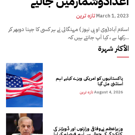
اعدادوشمارمیں جانیے
تازہ ترین
March 1, 2023
اسلام آباد(وی او پی نیوز ) مہنگائی نے ہر کسی کا جینا دوبھر کر
رکھا ہے ، کیا آپ جانتے ہیں کہ...
الأكثر شهرة
پاکستانیوں کو امریکی ویزے کیلیے اہم
استثنیٰ مل گیا
August 4, 2026
تازہ ترین
وزیراعظم نےوفاقی وزارتوں اور ڈویژنز کی
کارکردگی کے حوالے سے اہم فیصلہ کر لیا