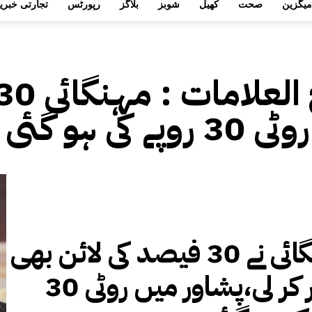
میگزین
صحت
کھیل
شوبز
بلاگز
رپورٹس
تجارتی خبری
 العلامات :
وپے کی ہو گئی
مہنگائی نے 30 فیصد کی لائن بھی
عبور کر لی،پشاور میں روٹی 30