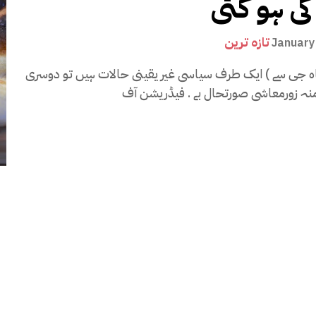
کی ہو گئی
تازہ ترین
January
اہ جی سے ) ایک طرف سیاسی غیر یقینی حالات ہیں تو دوسری