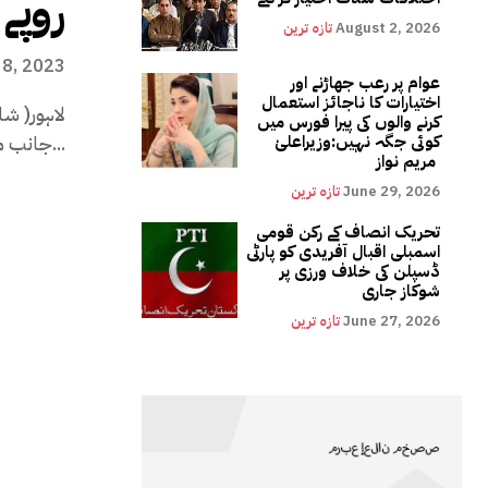
روپے 
August 2, 2026
تازہ ترین
 8, 2023
عوام پر رعب جھاڑنے اور
اختیارات کا ناجائز استعمال
لاہور( ش
کرنے والوں کی پیرا فورس میں
جانب منہ زورمعاشی صورتحال بے . فیڈریشن آف...
کوئی جگہ نہیں:وزیراعلیٰ
مریم نواز
June 29, 2026
تازہ ترین
تحریک انصاف کے رکن قومی
اسمبلی اقبال آفریدی کو پارٹی
ڈسپلن کی خلاف ورزی پر
شوکاز جاری
June 27, 2026
تازہ ترین