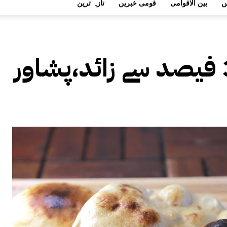
ں
بین الاقوامی
قومی خبریں
تازہ ترین
مہنگائی 30 فیصد سے زائد،پشاور