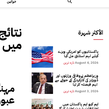
خواتین
نتائج
الأكثر شهرة
میں روٹی 30 ر
پاکستانیوں کو امریکی ویزے
کیلیے اہم استثنیٰ مل گیا
August 4, 2026
تازہ ترین
وزیراعظم نےوفاقی وزارتوں اور
ڈویژنز کی کارکردگی کے حوالے سے
اہم فیصلہ کر لیا
August 3, 2026
تازہ ترین
ایم کیو ایم پاکستان میں
اختلافات شدت اختیار کر گئے