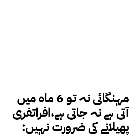
مہنگائی نہ تو 6 ماہ میں
آتی ہے نہ جاتی ہے،افراتفری
پھیلانے کی ضرورت نہیں: