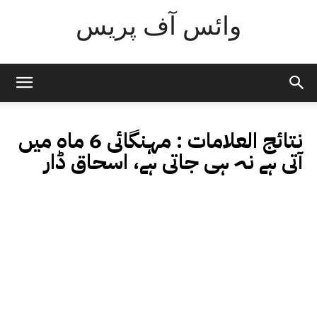
وائس آف پریس
نتائج العلامات :
مہنگائی 6 ماہ میں
آتی ہے نہ ہی جاتی ہے، اسحاق ڈار