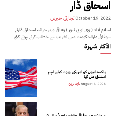
اسحاق ڈار
تجارتی خبریں
October 19, 2022
اسلام آباد ( وی او پی نیوز ) وفاقی وزیر خزانہ اسحاق ڈارنے
وفاقی دارالحکومت میں تقریب سے خطاب کرتے ہوئے کئی...
الأكثر شهرة
پاکستانیوں کو امریکی ویزے کیلیے اہم
استثنیٰ مل گیا
August 4, 2026
تازہ ترین
وزیراعظم نےوفاقی وزارتوں اور ڈویژنز کی