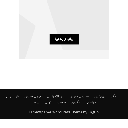
بلاگز
رپورٹس
تجارتی خبریں
بین الاقوامی
قومی خبریں
تازہ ترین
خواتین
میگزین
صحت
کھیل
شوبز
© Newspaper WordPress Theme by TagDiv