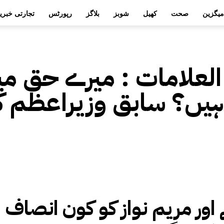
میگزین
صحت
کھیل
شوبز
بلاگز
رپورٹس
تجارتی خبری
العلامات :
میرے حق میں
 ہیں؟ سابق وزیراعظم ک
اور مریم نواز کو کون انصاف