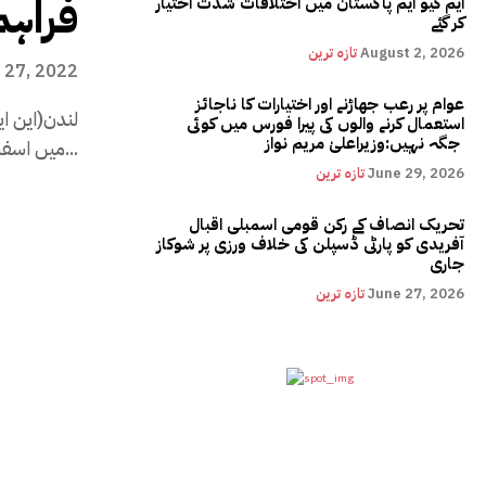
فراہم
ایم کیو ایم پاکستان میں اختلافات شدت اختیار
کر گئے
August 2, 2026
تازہ ترین
 27, 2022
عوام پر رعب جھاڑنے اور اختیارات کا ناجائز
لندن(این ا
استعمال کرنے والوں کی پیرا فورس میں کوئی
جگہ نہیں:وزیراعلیٰ مریم نواز
میں اسفسار کیا ہے کہ میرے حق میں اور...
June 29, 2026
تازہ ترین
تحریک انصاف کے رکن قومی اسمبلی اقبال
آفریدی کو پارٹی ڈسپلن کی خلاف ورزی پر شوکاز
جاری
June 27, 2026
تازہ ترین