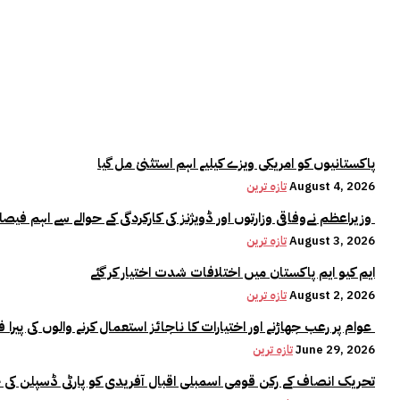
پاکستانیوں کو امریکی ویزے کیلیے اہم استثنیٰ مل گیا
August 4, 2026
تازہ ترین
وزیراعظم نےوفاقی وزارتوں اور ڈویژنز کی کارکردگی کے حوالے سے اہم فیصلہ کر لیا
August 3, 2026
تازہ ترین
ایم کیو ایم پاکستان میں اختلافات شدت اختیار کر گئے
August 2, 2026
تازہ ترین
عوام پر رعب جھاڑنے اور اختیارات کا ناجائز استعمال کرنے والوں کی پیرا فورس میں کوئی جگہ نہیں:وزیراعلیٰ مریم نواز
June 29, 2026
تازہ ترین
تحریک انصاف کے رکن قومی اسمبلی اقبال آفریدی کو پارٹی ڈسپلن کی 