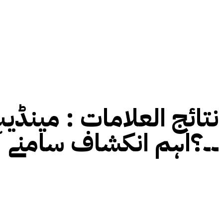
نتائج العلامات :
مینڈیٹ
۔۔؟اہم انکشاف سامنے آ 