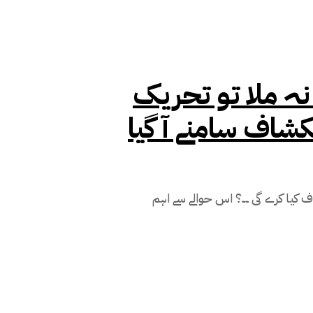
ہ ملا تو تحریک
شاف سامنے آ گیا