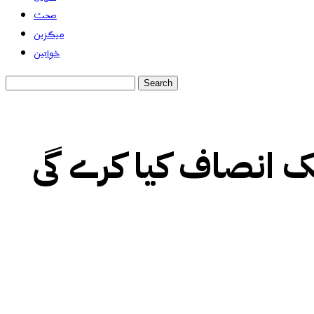
صحت
میگزین
خواتین
ک انصاف کیا کرے گی