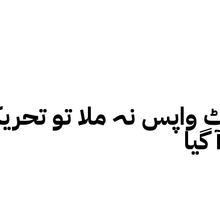
 واپس نہ ملا تو تحری
گیا