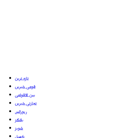
تازہ ترین
قومی خبریں
بین الاقوامی
تجارتی خبریں
رپورٹس
بلاگز
شوبز
کھیل