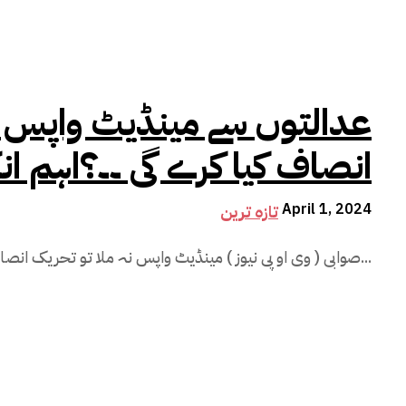
عدالتوں سے مینڈیٹ واپس ن
انصاف کیا کرے گی ۔۔؟اہم انک
April 1, 2024
تازہ ترین
صوابی ( وی او پی نیوز ) مینڈیٹ واپس نہ ملا تو تحریک انصاف کیا کرے گی ۔۔؟ اس حوالے سے اہم...