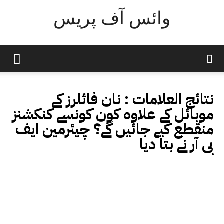
وائس آف پریس
نتائج العلامات :
نان فائلرز کے
موبائل کے علاوہ کون کونسے کنکشنز
منقطع کیے جائیں گے؟ چیئرمین ایف
بی آر نے بتا دیا