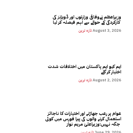
وزیراعظم نےوفاقی وزارتوں اور ڈویژنز کی
کارکردگی کے حوالے سے اہم فیصلہ کر لیا
August 3, 2026
تازہ ترین
ایم کیو ایم پاکستان میں اختلافات شدت
اختیار کر گئے
August 2, 2026
تازہ ترین
عوام پر رعب جھاڑنے اور اختیارات کا ناجائز
استعمال کرنے والوں کی پیرا فورس میں کوئی
جگہ نہیں:وزیراعلیٰ مریم نواز
June 29, 2026
تازہ ترین