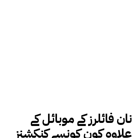
نان فائلرز کے موبائل کے
علاوہ کون کونسے کنکشنز