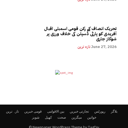
تحریک انصاف کے رکن قومی اسمبلی اقبال
آفریدی کو پارٹی ڈسپلن کی خلاف ورزی پر
شوکاز جاری
June 27, 2026
تازہ ترین
بلاگز
رپورٹس
تجارتی خبریں
بین الاقوامی
قومی خبریں
تازہ ترین
خواتین
میگزین
صحت
کھیل
شوبز
© Newspaper WordPress Theme by TagDiv