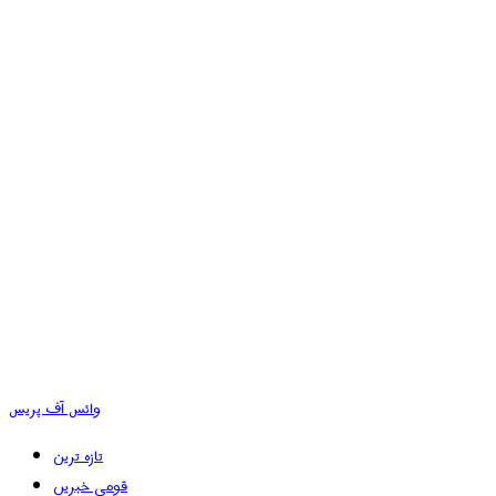
وائس آف پریس
تازہ ترین
قومی خبریں