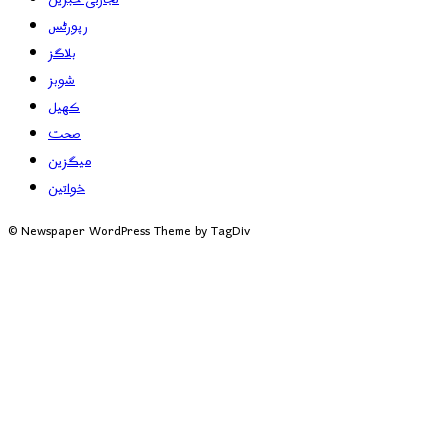
رپورٹس
بلاگز
شوبز
کھیل
صحت
میگزین
خواتین
© Newspaper WordPress Theme by TagDiv