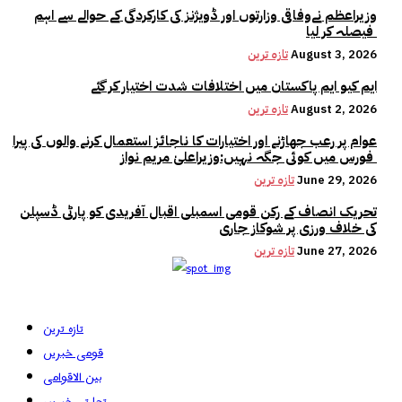
وزیراعظم نےوفاقی وزارتوں اور ڈویژنز کی کارکردگی کے حوالے سے اہم
فیصلہ کر لیا
August 3, 2026
تازہ ترین
ایم کیو ایم پاکستان میں اختلافات شدت اختیار کر گئے
August 2, 2026
تازہ ترین
عوام پر رعب جھاڑنے اور اختیارات کا ناجائز استعمال کرنے والوں کی پیرا
فورس میں کوئی جگہ نہیں:وزیراعلیٰ مریم نواز
June 29, 2026
تازہ ترین
تحریک انصاف کے رکن قومی اسمبلی اقبال آفریدی کو پارٹی ڈسپلن
کی خلاف ورزی پر شوکاز جاری
June 27, 2026
تازہ ترین
تازہ ترین
قومی خبریں
بین الاقوامی
تجارتی خبریں