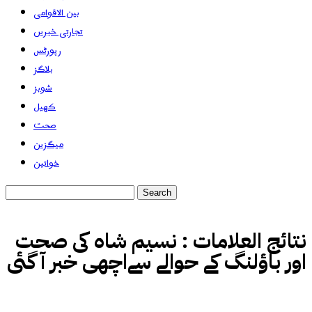
بین الاقوامی
تجارتی خبریں
رپورٹس
بلاگز
شوبز
کھیل
صحت
میگزین
خواتین
نتائج العلامات :
نسیم شاہ کی صحت
اور باؤلنگ کے حوالے سےاچھی خبر آ گئی