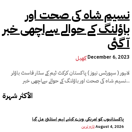
نسیم شاہ کی صحت اور
باؤلنگ کے حوالے سےاچھی خبر
آ گئی
December 6, 2023
کھیل
لاہور ( سپورٹس نیوز ) پاکستان کرکٹ ٹیم کے سٹار فاسٹ باؤلر
نسیم شاہ کی صحت اور باؤلنگ کے حوالے سےاچھی خبر...
الأكثر شهرة
پاکستانیوں کو امریکی ویزے کیلیے اہم استثنیٰ مل گیا
August 4, 2026
تازہ ترین