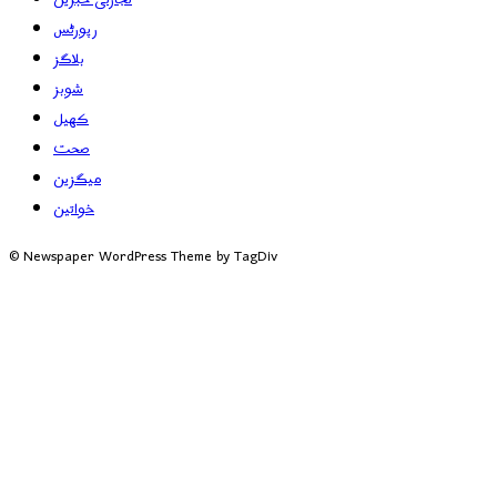
رپورٹس
بلاگز
شوبز
کھیل
صحت
میگزین
خواتین
© Newspaper WordPress Theme by TagDiv