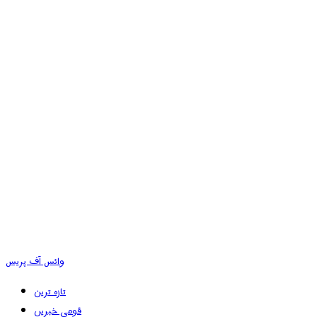
وائس آف پریس
تازہ ترین
قومی خبریں