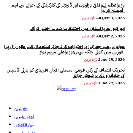
وزیراعظم نےوفاقی وزارتوں اور ڈویژنز کی کارکردگی کے حوالے سے اہم
فیصلہ کر لیا
August 3, 2026
تازہ ترین
ایم کیو ایم پاکستان میں اختلافات شدت اختیار کر گئے
August 2, 2026
تازہ ترین
عوام پر رعب جھاڑنے اور اختیارات کا ناجائز استعمال کرنے والوں کی پیرا
فورس میں کوئی جگہ نہیں:وزیراعلیٰ مریم نواز
June 29, 2026
تازہ ترین
تحریک انصاف کے رکن قومی اسمبلی اقبال آفریدی کو پارٹی ڈسپلن
کی خلاف ورزی پر شوکاز جاری
June 27, 2026
تازہ ترین
تازہ ترین
قومی خبریں
بین الاقوامی
تجارتی خبریں