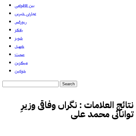
بین الاقوامی
تجارتی خبریں
رپورٹس
بلاگز
شوبز
کھیل
صحت
میگزین
خواتین
نتائج العلامات :
نگراں وفاقی وزیرِ
توانائی محمد علی