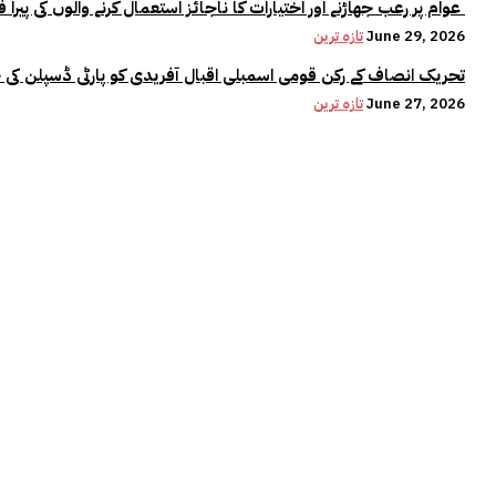
عوام پر رعب جھاڑنے اور اختیارات کا ناجائز استعمال کرنے والوں کی پیرا فورس میں کوئی جگہ نہیں:وزیراعلیٰ مریم نواز
June 29, 2026
تازہ ترین
تحریک انصاف کے رکن قومی اسمبلی اقبال آفریدی کو پارٹی ڈسپلن کی 
June 27, 2026
تازہ ترین