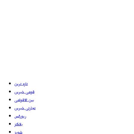
تازہ ترین
قومی خبریں
بین الاقوامی
تجارتی خبریں
رپورٹس
بلاگز
شوبز