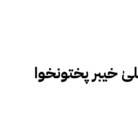
یٰ خیبر پختونخوا