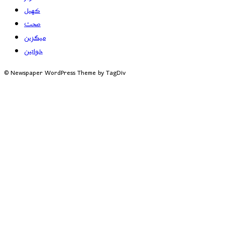
کھیل
صحت
میگزین
خواتین
© Newspaper WordPress Theme by TagDiv