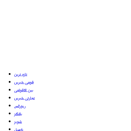
تازہ ترین
قومی خبریں
بین الاقوامی
تجارتی خبریں
رپورٹس
بلاگز
شوبز
کھیل