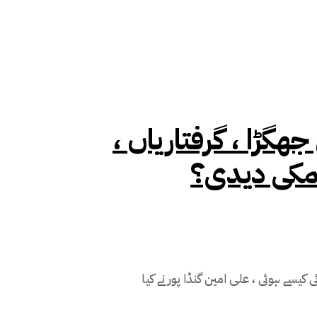
ھگڑا ، گرفتاریاں ،
ھمکی دیدی؟
کیسے ہوئی ، علی امین گنڈا پور نے کیا