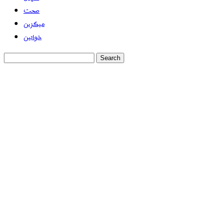
صحت
میگزین
خواتین