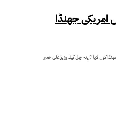
 امریکی جھنڈا
 کون لایا ؟ پتہ چل گیا۔ وزیراعلیٰ خیبر