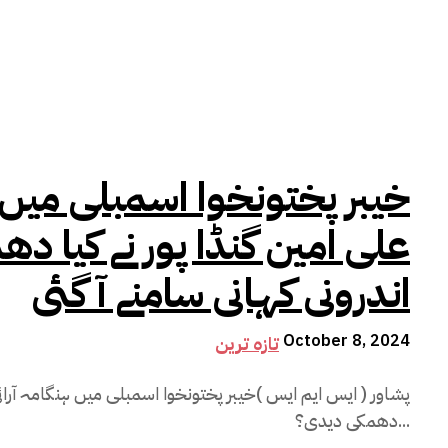
خیبر پختونخوا اسمبلی میں ج
علی امین گنڈا پور نے کیا د
اندرونی کہانی سامنے آ گئی
October 8, 2024
تازہ ترین
پشاور ( ایس ایم ایس )خیبر پختونخوا اسمبلی میں ہنگامہ آرائی 
دھمکی دیدی؟...