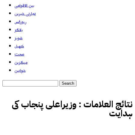
بین الاقوامی
تجارتی خبریں
رپورٹس
بلاگز
شوبز
کھیل
صحت
میگزین
خواتین
نتائج العلامات :
وزیراعلی پنجاب کی
ہدایت