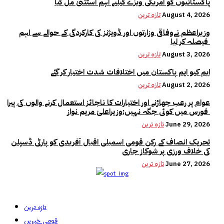
پاکستانیوں کو امریکی ویزے کیلیے اہم استثنیٰ مل گیا
August 4, 2026
تازہ ترین
وزیراعظم نےوفاقی وزارتوں اور ڈویژنز کی کارکردگی کے حوالے سے اہم
فیصلہ کر لیا
August 3, 2026
تازہ ترین
ایم کیو ایم پاکستان میں اختلافات شدت اختیار کر گئے
August 2, 2026
تازہ ترین
عوام پر رعب جھاڑنے اور اختیارات کا ناجائز استعمال کرنے والوں کی پیرا
فورس میں کوئی جگہ نہیں:وزیراعلیٰ مریم نواز
June 29, 2026
تازہ ترین
تحریک انصاف کے رکن قومی اسمبلی اقبال آفریدی کو پارٹی ڈسپلن
کی خلاف ورزی پر شوکاز جاری
June 27, 2026
تازہ ترین
تازہ ترین
قومی خبریں