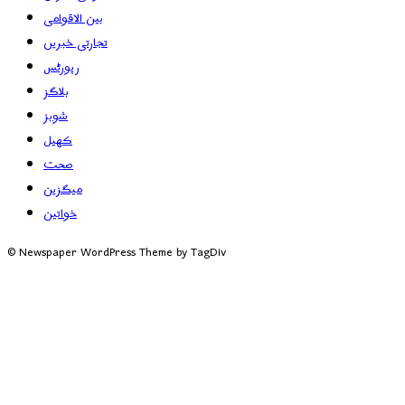
بین الاقوامی
تجارتی خبریں
رپورٹس
بلاگز
شوبز
کھیل
صحت
میگزین
خواتین
© Newspaper WordPress Theme by TagDiv