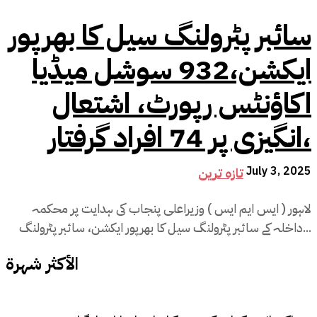
سائبر پٹرولنگ سیل کا بھرپور
ایکشن،932 سوشل میڈیا
اکاؤنٹس رپورٹ، اشتعال
انگیزی پر 74 افراد گرفتار،
July 3, 2025
تازہ ترین
لاہور ( ایس ایم ایس ) وزیراعلی پنجاب کی ہدایت پر محکمہ
داخلہ کے سائبر پٹرولنگ سیل کا بھرپور ایکشن، سائبر پٹرولنگ...
الأكثر شهرة