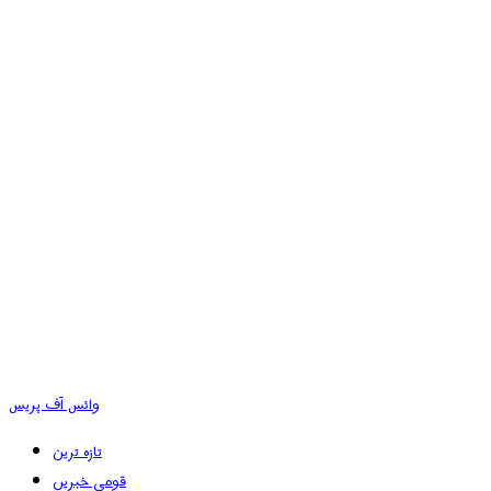
وائس آف پریس
تازہ ترین
قومی خبریں