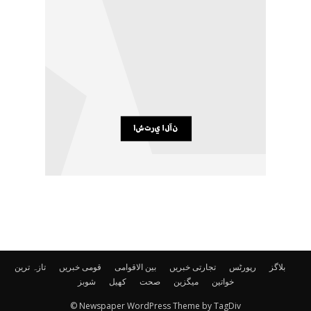
بلاگز
رپورٹس
تجارتی خبریں
بین الاقوامی
قومی خبریں
تازہ ترین
خواتین
میگزین
صحت
کھیل
شوبز
© Newspaper WordPress Theme by TagDiv