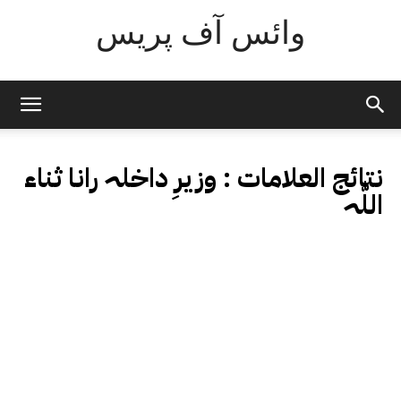
وائس آف پریس
نتائج العلامات :
وزیرِ داخلہ رانا ثناء
اللّٰہ