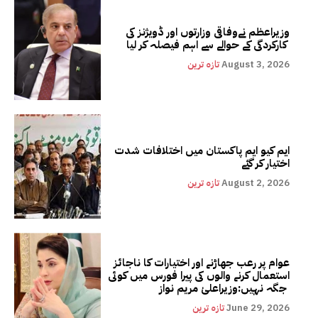
وزیراعظم نےوفاقی وزارتوں اور ڈویژنز کی
کارکردگی کے حوالے سے اہم فیصلہ کر لیا
August 3, 2026
تازہ ترین
ایم کیو ایم پاکستان میں اختلافات شدت
اختیار کر گئے
August 2, 2026
تازہ ترین
عوام پر رعب جھاڑنے اور اختیارات کا ناجائز
استعمال کرنے والوں کی پیرا فورس میں کوئی
جگہ نہیں:وزیراعلیٰ مریم نواز
June 29, 2026
تازہ ترین