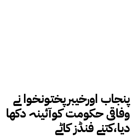
پنجاب اورخیبرپختونخوا نے
وفاقی حکومت کوآئینہ دکھا
دیا،کتنے فنڈز کاٹے