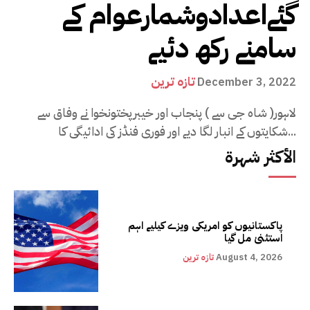
گئےاعدادوشمارعوام کے
سامنے رکھ دئیے
تازہ ترین
December 3, 2022
لاہور( شاہ جی سے ) پنجاب اور خیبرپختونخوا نے وفاق سے
شکایتوں کے انبار لگا دیے اور فوری فنڈز کی ادائیگی کا...
الأكثر شهرة
پاکستانیوں کو امریکی ویزے کیلیے اہم
استثنیٰ مل گیا
August 4, 2026
تازہ ترین