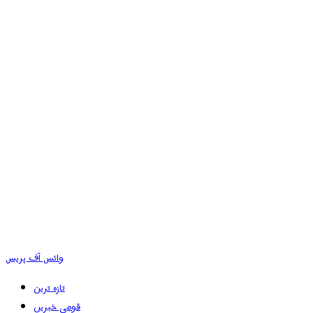
وائس آف پریس
تازہ ترین
قومی خبریں