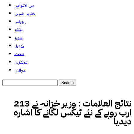
بین الاقوامی
تجارتی خبریں
رپورٹس
بلاگز
شوبز
کھیل
صحت
میگزین
خواتین
نتائج العلامات :
وزیر خزانہ نے 213
ارب روپے کے نئے ٹیکس لگانے کا اشارہ
دیدیا