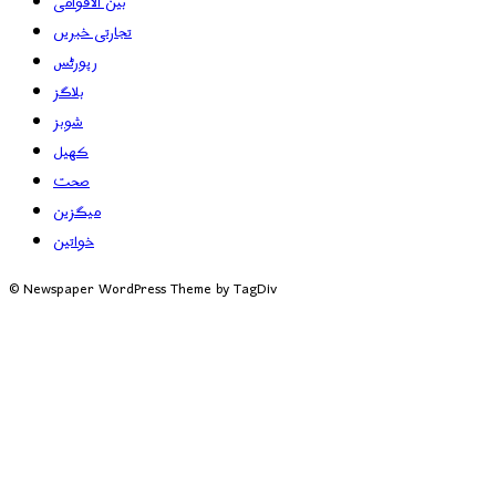
بین الاقوامی
تجارتی خبریں
رپورٹس
بلاگز
شوبز
کھیل
صحت
میگزین
خواتین
© Newspaper WordPress Theme by TagDiv