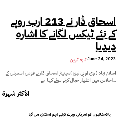
اسحاق ڈار نے 213 ارب روپے
کے نئے ٹیکس لگانے کا اشارہ
دیدیا
June 24, 2023
تازہ ترین
اسلام آباد ( وی او پی نیوز )سینیٹر اسحاق ڈار نے قومی اسمبلی کے
اجلاس میں اظہار خیال کرتے ہوئے کہا ہے...
الأكثر شهرة
پاکستانیوں کو امریکی ویزے کیلیے اہم استثنیٰ مل گیا