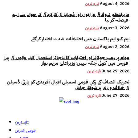
August 4, 2026
تازہ ترین
وزیراعظم نےوفاقی وزارتوں اور ڈویژنز کی کارکردگی کے حوالے سے اہم
فیصلہ کر لیا
August 3, 2026
تازہ ترین
ایم کیو ایم پاکستان میں اختلافات شدت اختیار کر گئے
August 2, 2026
تازہ ترین
عوام پر رعب جھاڑنے اور اختیارات کا ناجائز استعمال کرنے والوں کی پیرا
فورس میں کوئی جگہ نہیں:وزیراعلیٰ مریم نواز
June 29, 2026
تازہ ترین
تحریک انصاف کے رکن قومی اسمبلی اقبال آفریدی کو پارٹی ڈسپلن
کی خلاف ورزی پر شوکاز جاری
June 27, 2026
تازہ ترین
تازہ ترین
قومی خبریں