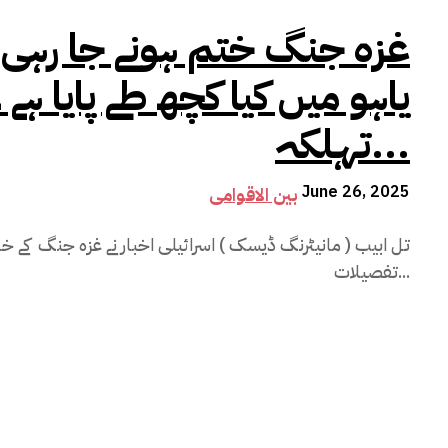
غزہ جنگ ختم ہونے جا رہی ہے
یاہو میں کیا کچھ طے پایا ہے ۔
تہلکہ...
June 26, 2025
بین الاقوامی
تفصیلات...