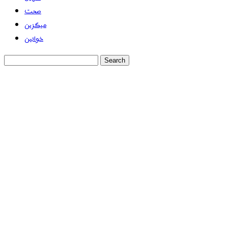
صحت
میگزین
خواتین