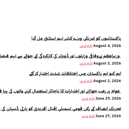
پاکستانیوں کو امریکی ویزے کیلیے اہم استثنیٰ مل گیا
August 4, 2026
تازہ ترین
وزیراعظم نےوفاقی وزارتوں اور ڈویژنز کی کارکردگی کے حوالے سے اہم فیصلہ کر لیا
August 3, 2026
تازہ ترین
ایم کیو ایم پاکستان میں اختلافات شدت اختیار کر گئے
August 2, 2026
تازہ ترین
عوام پر رعب جھاڑنے اور اختیارات کا ناجائز استعمال کرنے والوں کی پیرا فورس میں کوئی جگہ نہیں:وزیراعلیٰ مریم نواز
June 29, 2026
تازہ ترین
تحریک انصاف کے رکن قومی اسمبلی اقبال آفریدی کو پارٹی ڈسپلن کی 
June 27, 2026
تازہ ترین