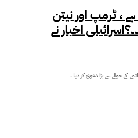
 ، ٹرمپ اور نیتن
۔؟اسرائیلی اخبار نے
تل ابیب ( مانیٹرنگ ڈیسک ) اسرائیلی اخبار نے غزہ جنگ کے خاتمے کے حوالے سے بڑا دعویٰ کر دیا ۔