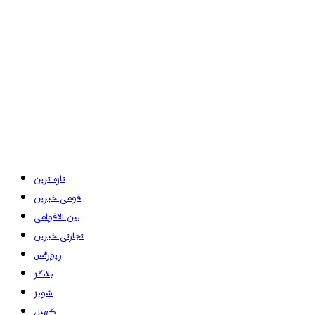
تازہ ترین
قومی خبریں
بین الاقوامی
تجارتی خبریں
رپورٹس
بلاگز
شوبز
کھیل