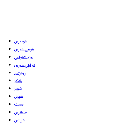
تازہ ترین
قومی خبریں
بین الاقوامی
تجارتی خبریں
رپورٹس
بلاگز
شوبز
کھیل
صحت
میگزین
خواتین