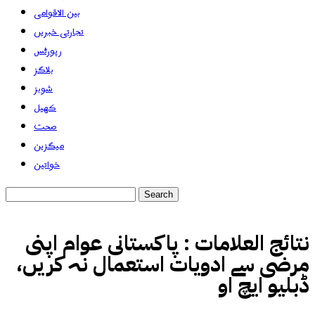
بین الاقوامی
تجارتی خبریں
رپورٹس
بلاگز
شوبز
کھیل
صحت
میگزین
خواتین
نتائج العلامات :
پاکستانی عوام اپنی
مرضی سے ادویات استعمال نہ کریں،
ڈبلیو ایچ او