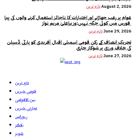
August 2, 2026
تازہ ترین
عوام پر رعب جھاڑنے اور اختیارات کا ناجائز استعمال کرنے والوں کی پیرا
فورس میں کوئی جگہ نہیں:وزیراعلیٰ مریم نواز
June 29, 2026
تازہ ترین
تحریک انصاف کے رکن قومی اسمبلی اقبال آفریدی کو پارٹی ڈسپلن
کی خلاف ورزی پر شوکاز جاری
June 27, 2026
تازہ ترین
تازہ ترین
قومی خبریں
بین الاقوامی
تجارتی خبریں
رپورٹس
بلاگز
شوبز