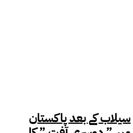
سیلاب کے بعد پاکستان
میں” دوسری آفت ” کا