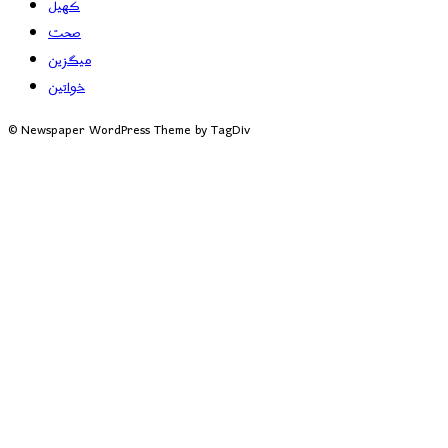
کھیل
صحت
میگزین
خواتین
© Newspaper WordPress Theme by TagDiv