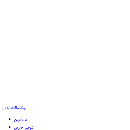
وائس آف پریس
تازہ ترین
قومی خبریں