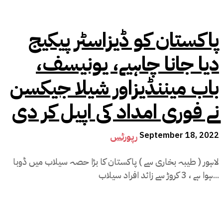
پاکستان کو ڈیزاسٹر پیکیج
دیا جانا چاہیے، یونیسف،
باب میننڈیزاور شیلا جیکسن
نے فوری امداد کی اپیل کر دی
September 18, 2022
رپورٹس
لاہور ( طیبہ بخاری سے ) پاکستان کا بڑا حصہ سیلاب میں ڈوبا
ہوا ہے ، 3 کروڑ سے زائد افراد سیلاب...