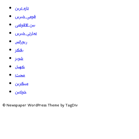
تازہ ترین
قومی خبریں
بین الاقوامی
تجارتی خبریں
رپورٹس
بلاگز
شوبز
کھیل
صحت
میگزین
خواتین
© Newspaper WordPress Theme by TagDiv