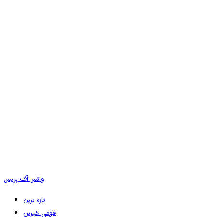
وائس آف پریس
تازہ ترین
قومی خبریں