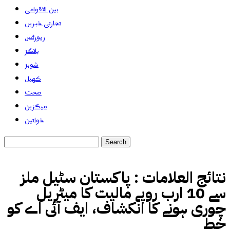
بین الاقوامی
تجارتی خبریں
رپورٹس
بلاگز
شوبز
کھیل
صحت
میگزین
خواتین
نتائج العلامات :
پاکستان سٹیل ملز
سے 10 ارب روپے مالیت کا میٹریل
چوری ہونے کا انکشاف، ایف آئی اے کو
خط