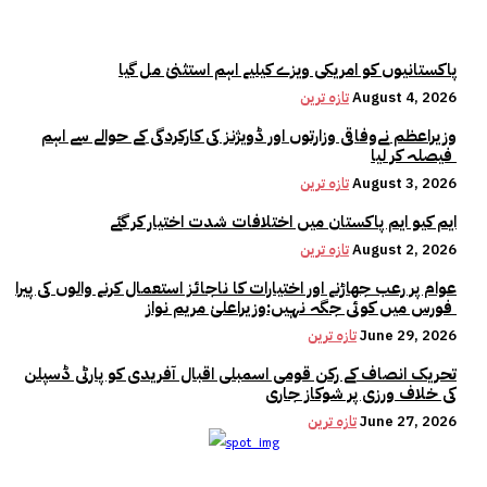
پاکستانیوں کو امریکی ویزے کیلیے اہم استثنیٰ مل گیا
August 4, 2026
تازہ ترین
وزیراعظم نےوفاقی وزارتوں اور ڈویژنز کی کارکردگی کے حوالے سے اہم
فیصلہ کر لیا
August 3, 2026
تازہ ترین
ایم کیو ایم پاکستان میں اختلافات شدت اختیار کر گئے
August 2, 2026
تازہ ترین
عوام پر رعب جھاڑنے اور اختیارات کا ناجائز استعمال کرنے والوں کی پیرا
فورس میں کوئی جگہ نہیں:وزیراعلیٰ مریم نواز
June 29, 2026
تازہ ترین
تحریک انصاف کے رکن قومی اسمبلی اقبال آفریدی کو پارٹی ڈسپلن
کی خلاف ورزی پر شوکاز جاری
June 27, 2026
تازہ ترین