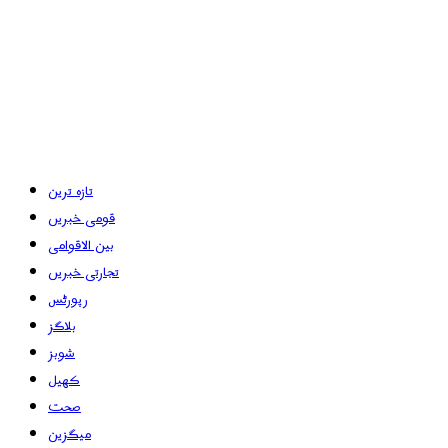
تازہ ترین
قومی خبریں
بین الاقوامی
تجارتی خبریں
رپورٹس
بلاگز
شوبز
کھیل
صحت
میگزین