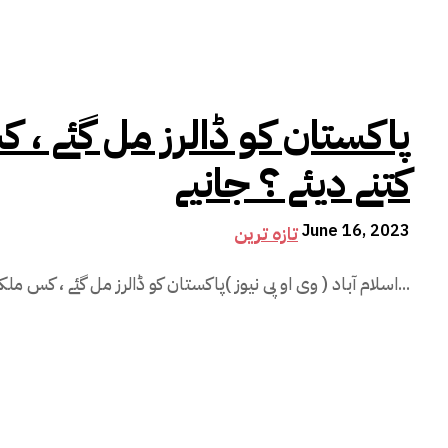
پاکستان کو ڈالرز مل گئے ، ک
کتنے دیئے ؟ جانیے
June 16, 2023
تازہ ترین
اسلام آباد ( وی او پی نیوز )پاکستان کو ڈالرز مل گئے ، کس ملک نے دیئے اور کتنے دیئے ؟ سٹیٹ...