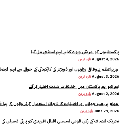
پاکستانیوں کو امریکی ویزے کیلیے اہم استثنیٰ مل گیا
August 4, 2026
تازہ ترین
وزیراعظم نےوفاقی وزارتوں اور ڈویژنز کی کارکردگی کے حوالے سے اہم فیصلہ کر لیا
August 3, 2026
تازہ ترین
ایم کیو ایم پاکستان میں اختلافات شدت اختیار کر گئے
August 2, 2026
تازہ ترین
عوام پر رعب جھاڑنے اور اختیارات کا ناجائز استعمال کرنے والوں کی پیرا فورس میں کوئی جگہ نہیں:وزیراعلیٰ مریم نواز
June 29, 2026
تازہ ترین
تحریک انصاف کے رکن قومی اسمبلی اقبال آفریدی کو پارٹی ڈسپلن کی 