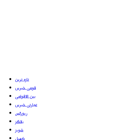
تازہ ترین
قومی خبریں
بین الاقوامی
تجارتی خبریں
رپورٹس
بلاگز
شوبز
کھیل