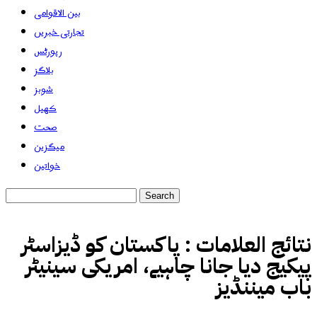
بین الاقوامی
تجارتی خبریں
رپورٹس
بلاگز
شوبز
کھیل
صحت
میگزین
خواتین
نتائج العلامات :
پاکستان کو ڈیزاسٹر
پیکیج دیا جانا چاہیے، امریکی سینیٹر
باب میننڈیز