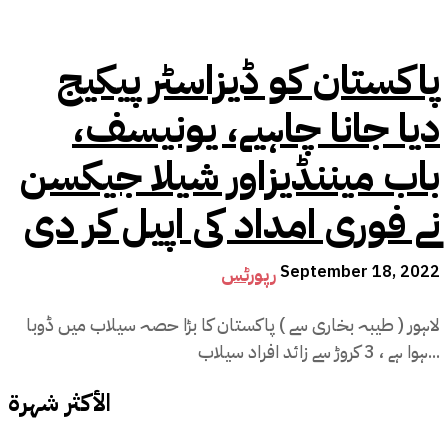
پاکستان کو ڈیزاسٹر پیکیج
دیا جانا چاہیے، یونیسف،
باب میننڈیزاور شیلا جیکسن
نے فوری امداد کی اپیل کر دی
September 18, 2022
رپورٹس
لاہور ( طیبہ بخاری سے ) پاکستان کا بڑا حصہ سیلاب میں ڈوبا
ہوا ہے ، 3 کروڑ سے زائد افراد سیلاب...
الأكثر شهرة