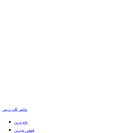
وائس آف پریس
تازہ ترین
قومی خبریں