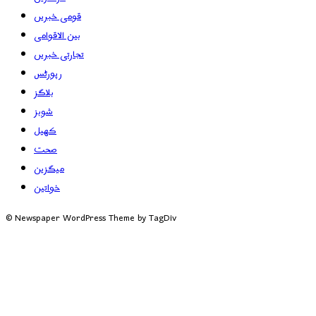
قومی خبریں
بین الاقوامی
تجارتی خبریں
رپورٹس
بلاگز
شوبز
کھیل
صحت
میگزین
خواتین
© Newspaper WordPress Theme by TagDiv