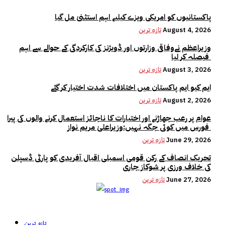
پاکستانیوں کو امریکی ویزے کیلیے اہم استثنیٰ مل گیا
August 4, 2026
تازہ ترین
وزیراعظم نےوفاقی وزارتوں اور ڈویژنز کی کارکردگی کے حوالے سے اہم
فیصلہ کر لیا
August 3, 2026
تازہ ترین
ایم کیو ایم پاکستان میں اختلافات شدت اختیار کر گئے
August 2, 2026
تازہ ترین
عوام پر رعب جھاڑنے اور اختیارات کا ناجائز استعمال کرنے والوں کی پیرا
فورس میں کوئی جگہ نہیں:وزیراعلیٰ مریم نواز
June 29, 2026
تازہ ترین
تحریک انصاف کے رکن قومی اسمبلی اقبال آفریدی کو پارٹی ڈسپلن
کی خلاف ورزی پر شوکاز جاری
June 27, 2026
تازہ ترین
تازہ ترین