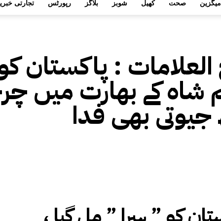
میگزین
صحت
کھیل
شوبز
بلاگز
رپورٹس
تجارتی خبری
 العلامات :
پاکستان کو "
شاہ کے بھارت میں چرچے
جیوتی بھی فدا
تان کو ” ہیرا ” مل گیا ،