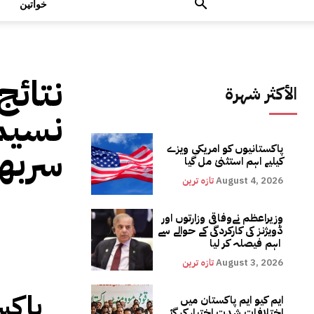
خواتین
نتائج
الأكثر شهرة
نسیم 
سربھ 
پاکستانیوں کو امریکی ویزے
کیلیے اہم استثنیٰ مل گیا
August 4, 2026
تازہ ترین
وزیراعظم نےوفاقی وزارتوں اور
ڈویژنز کی کارکردگی کے حوالے سے
اہم فیصلہ کر لیا
August 3, 2026
تازہ ترین
پاکس
ایم کیو ایم پاکستان میں
اختلافات شدت اختیار کر گئے