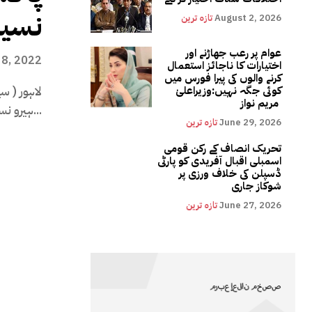
نسیم
August 2, 2026
تازہ ترین
عوام پر رعب جھاڑنے اور
8, 2022
اختیارات کا ناجائز استعمال
کرنے والوں کی پیرا فورس میں
لاہور ( س
کوئی جگہ نہیں:وزیراعلیٰ
مریم نواز
ہیرو نسیم شاہ نے 2 چھکوں کی مدد...
June 29, 2026
تازہ ترین
تحریک انصاف کے رکن قومی
اسمبلی اقبال آفریدی کو پارٹی
ڈسپلن کی خلاف ورزی پر
شوکاز جاری
June 27, 2026
تازہ ترین