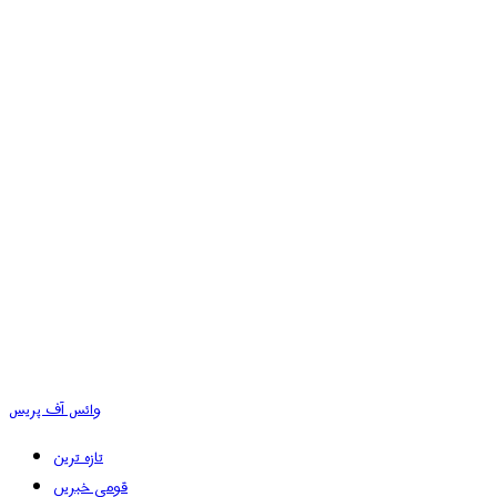
وائس آف پریس
تازہ ترین
قومی خبریں