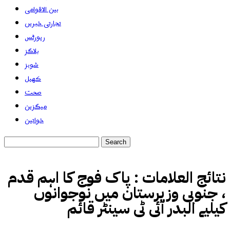
بین الاقوامی
تجارتی خبریں
رپورٹس
بلاگز
شوبز
کھیل
صحت
میگزین
خواتین
نتائج العلامات :
پاک فوج کا اہم قدم
، جنوبی وزیرستان میں نوجوانوں
کیلیے البدر آئی ٹی سینٹر قائم