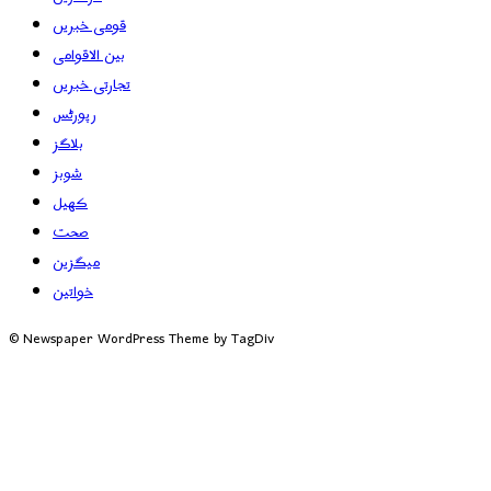
قومی خبریں
بین الاقوامی
تجارتی خبریں
رپورٹس
بلاگز
شوبز
کھیل
صحت
میگزین
خواتین
© Newspaper WordPress Theme by TagDiv