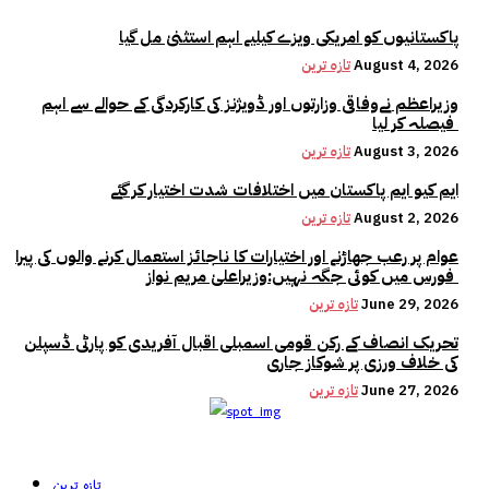
پاکستانیوں کو امریکی ویزے کیلیے اہم استثنیٰ مل گیا
August 4, 2026
تازہ ترین
وزیراعظم نےوفاقی وزارتوں اور ڈویژنز کی کارکردگی کے حوالے سے اہم
فیصلہ کر لیا
August 3, 2026
تازہ ترین
ایم کیو ایم پاکستان میں اختلافات شدت اختیار کر گئے
August 2, 2026
تازہ ترین
عوام پر رعب جھاڑنے اور اختیارات کا ناجائز استعمال کرنے والوں کی پیرا
فورس میں کوئی جگہ نہیں:وزیراعلیٰ مریم نواز
June 29, 2026
تازہ ترین
تحریک انصاف کے رکن قومی اسمبلی اقبال آفریدی کو پارٹی ڈسپلن
کی خلاف ورزی پر شوکاز جاری
June 27, 2026
تازہ ترین
تازہ ترین