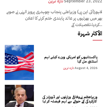
تازہ ترین
September 23, 2022
لاہور(آئی این پی) وزیراعلی پنجاب چوہدری پرویز الہٰی نے صوبے
بھر میں بھرتیوں پر عائد پابندی ختم کرنے کا اعلان
کردیا،تفصیلات کے...
الأكثر شهرة
پاکستانیوں کو امریکی ویزے کیلیے اہم
استثنیٰ مل گیا
August 4, 2026
تازہ ترین
وزیراعظم نےوفاقی وزارتوں اور ڈویژنز کی
کارکردگی کے حوالے سے اہم فیصلہ کر لیا