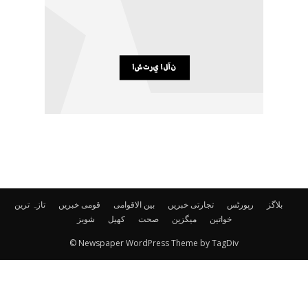
بلاگز
رپورٹس
تجارتی خبریں
بین الاقوامی
قومی خبریں
تازہ ترین
خواتین
میگزین
صحت
کھیل
شوبز
© Newspaper WordPress Theme by TagDiv