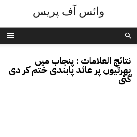
وائس آف پریس
نتائج العلامات :
پنجاب میں
بھرتیوں پر عائد پابندی ختم کر دی
گئی