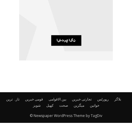
بلاگز
رپورٹس
تجارتی خبریں
بین الاقوامی
قومی خبریں
تازہ ترین
خواتین
میگزین
صحت
کھیل
شوبز
© Newspaper WordPress Theme by TagDiv