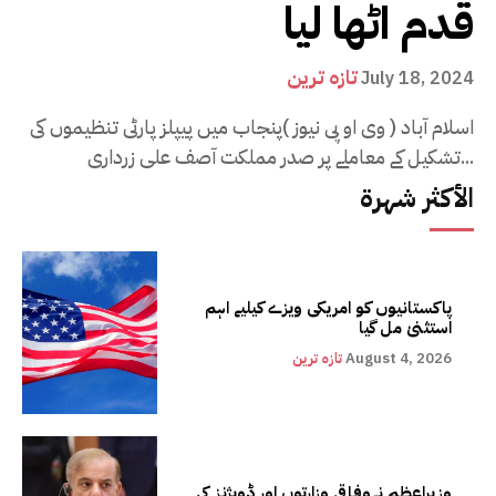
قدم اٹھا لیا
تازہ ترین
July 18, 2024
اسلام آباد ( وی او پی نیوز )پنجاب میں پیپلز پارٹی تنظیموں کی
تشکیل کے معاملے پر صدر مملکت آصف علی زرداری...
الأكثر شهرة
پاکستانیوں کو امریکی ویزے کیلیے اہم
استثنیٰ مل گیا
August 4, 2026
تازہ ترین
وزیراعظم نےوفاقی وزارتوں اور ڈویژنز کی