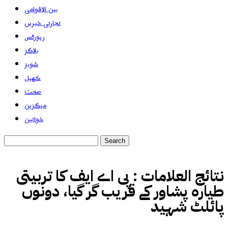
بین الاقوامی
تجارتی خبریں
رپورٹس
بلاگز
شوبز
کھیل
صحت
میگزین
خواتین
نتائج العلامات :
پی اے ایف کا تربیتی
طیارہ پشاور کے قریب گر گیا، دونوں
پائلٹ شہید