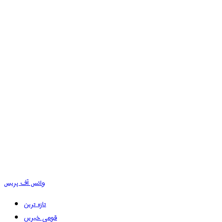
وائس آف پریس
تازہ ترین
قومی خبریں