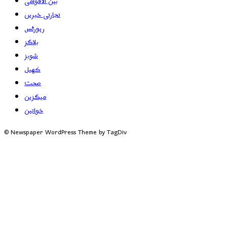
بین الاقوامی
تجارتی خبریں
رپورٹس
بلاگز
شوبز
کھیل
صحت
میگزین
خواتین
© Newspaper WordPress Theme by TagDiv