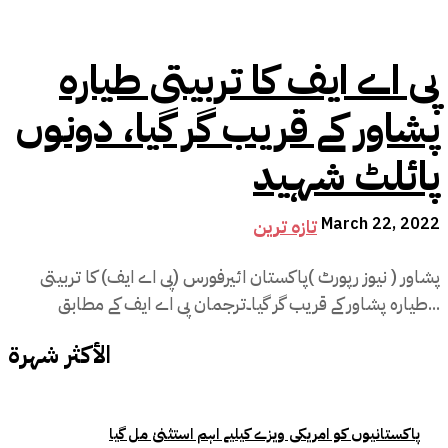
پی اے ایف کا تربیتی طیارہ
پشاور کے قریب گر گیا، دونوں
پائلٹ شہید
March 22, 2022
تازہ ترین
پشاور ( نیوز رپورٹ )پاکستان ائیرفورس (پی اے ایف) کا تربیتی
طیارہ پشاور کے قریب گر گیا۔ترجمان پی اے ایف کے مطابق...
الأكثر شهرة
پاکستانیوں کو امریکی ویزے کیلیے اہم استثنیٰ مل گیا