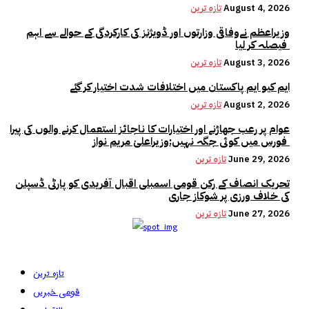
August 4, 2026
تازہ ترین
وزیراعظم نےوفاقی وزارتوں اور ڈویژنز کی کارکردگی کے حوالے سے اہم
فیصلہ کر لیا
August 3, 2026
تازہ ترین
ایم کیو ایم پاکستان میں اختلافات شدت اختیار کر گئے
August 2, 2026
تازہ ترین
عوام پر رعب جھاڑنے اور اختیارات کا ناجائز استعمال کرنے والوں کی پیرا
فورس میں کوئی جگہ نہیں:وزیراعلیٰ مریم نواز
June 29, 2026
تازہ ترین
تحریک انصاف کے رکن قومی اسمبلی اقبال آفریدی کو پارٹی ڈسپلن
کی خلاف ورزی پر شوکاز جاری
June 27, 2026
تازہ ترین
تازہ ترین
قومی خبریں