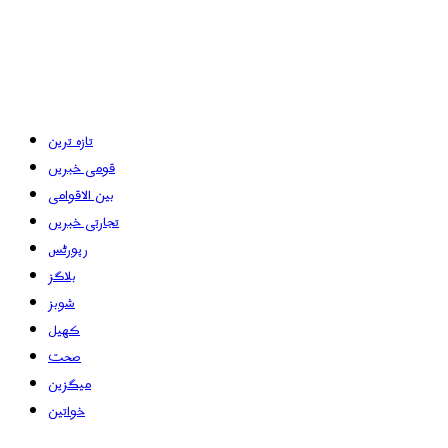
تازہ ترین
قومی خبریں
بین الاقوامی
تجارتی خبریں
رپورٹس
بلاگز
شوبز
کھیل
صحت
میگزین
خواتین