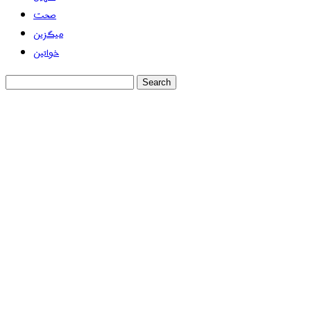
صحت
میگزین
خواتین