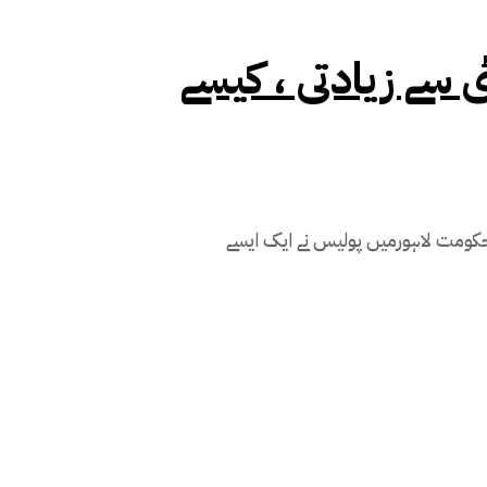
 بیٹی سے زیادتی ، کیسے
الحکومت لاہورمیں پولیس نے ایک ایسے