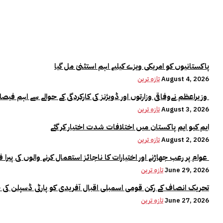
پاکستانیوں کو امریکی ویزے کیلیے اہم استثنیٰ مل گیا
August 4, 2026
تازہ ترین
وزیراعظم نےوفاقی وزارتوں اور ڈویژنز کی کارکردگی کے حوالے سے اہم فیصلہ کر لیا
August 3, 2026
تازہ ترین
ایم کیو ایم پاکستان میں اختلافات شدت اختیار کر گئے
August 2, 2026
تازہ ترین
عوام پر رعب جھاڑنے اور اختیارات کا ناجائز استعمال کرنے والوں کی پیرا فورس میں کوئی جگہ نہیں:وزیراعلیٰ مریم نواز
June 29, 2026
تازہ ترین
تحریک انصاف کے رکن قومی اسمبلی اقبال آفریدی کو پارٹی ڈسپلن کی 
June 27, 2026
تازہ ترین