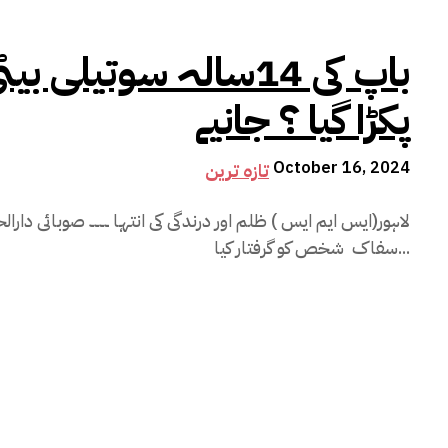
باپ کی 14سالہ سوتیلی
پکڑا گیا ؟ جانیے
October 16, 2024
تازہ ترین
لاہور(ایس ایم ایس ) ظلم اور درندگی کی انتہا ۔۔۔۔ صوبائی دار
سفاک شخص کو گرفتار کیا...