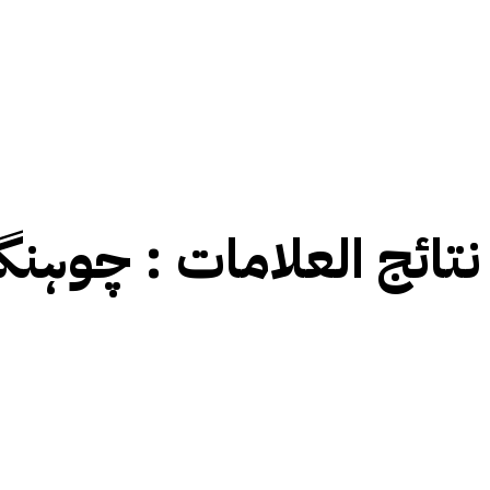
نتائج العلامات :
چوہن