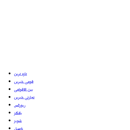
تازہ ترین
قومی خبریں
بین الاقوامی
تجارتی خبریں
رپورٹس
بلاگز
شوبز
کھیل