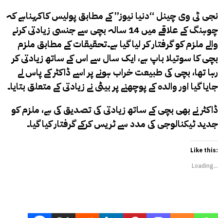
نجی ٹی وی چینل “دنیا نیوز” کے مطابق پولیس کاکہناہے کہ
چوہنگ کے علاقے میں 14 سالہ بچی سے جنسی زیادتی کرنے
والے ملزم کو گرفتار کر لیا گیا ہے۔تحقیقات کے مطابق ملزم
بچی کا سوتیلا باپ ہے، ایک سال سے اس کے ساتھ زیادتی کر
رہا تھا، بچی کی طبیعت خراب ہونے پر اسے ڈاکٹر کے پاس لے
جایا گیا اور والدہ کے پوچھنے پر بیٹی نے زیادتی کے متعلق بتایا۔
ڈاکٹر نے بھی بچی کے ساتھ زیادتی کی تصدیق کی ہے، ملزم کو
جدید ٹیکنالوجی کی مدد سے ٹریس کرکے گرفتار کیا گیا۔
Like this:
Loading...