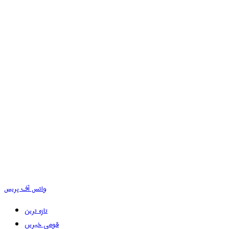
وائس آف پریس
تازہ ترین
قومی خبریں