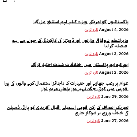
پاکستانیوں کو امریکی ویزے کیلیے اہم استثنیٰ مل گیا
August 4, 2026
تازہ ترین
وزیراعظم نےوفاقی وزارتوں اور ڈویژنز کی کارکردگی کے حوالے سے اہم
فیصلہ کر لیا
August 3, 2026
تازہ ترین
ایم کیو ایم پاکستان میں اختلافات شدت اختیار کر گئے
August 2, 2026
تازہ ترین
عوام پر رعب جھاڑنے اور اختیارات کا ناجائز استعمال کرنے والوں کی پیرا
فورس میں کوئی جگہ نہیں:وزیراعلیٰ مریم نواز
June 29, 2026
تازہ ترین
تحریک انصاف کے رکن قومی اسمبلی اقبال آفریدی کو پارٹی ڈسپلن
کی خلاف ورزی پر شوکاز جاری
June 27, 2026
تازہ ترین