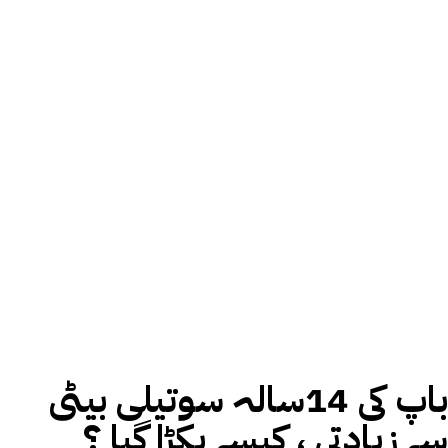
باپ کی 14سالہ سوتیلی بیٹی
سے زیادتی ، کیسے پکڑا گیا ؟