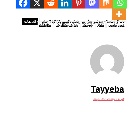
باپ کی 14سالہ سوتیلی بیٹی سے زیادتی ، کیسے پکڑا گیا ؟ جانیے
العلامات
لاہور پولیس
ڈاکٹر
چوہنگ
جدید ٹیکنالوجی
تحقیقات
Tayyeba
https://voiceofpress.pk