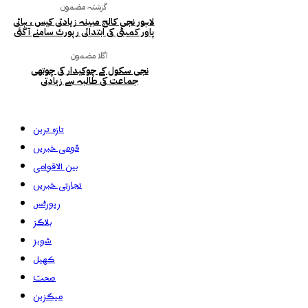
گزشتہ مضمون
لاہور نجی کالج مبینہ زیادتی کیس ، ہائی
پاور کمیٹی کی ابتدائی رپورٹ سامنے آ گئی
اگلا مضمون
نجی سکول کے چوکیدار کی چوتھی
جماعت کی طالبہ سے زیادتی
تازہ ترین
قومی خبریں
بین الاقوامی
تجارتی خبریں
رپورٹس
بلاگز
شوبز
کھیل
صحت
میگزین