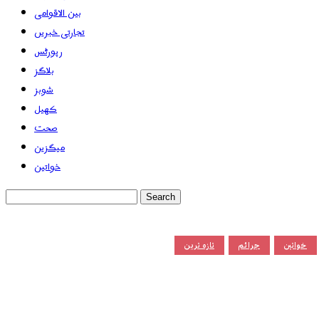
بین الاقوامی
تجارتی خبریں
رپورٹس
بلاگز
شوبز
کھیل
صحت
میگزین
خواتین
خواتین
جرائم
تازہ ترین