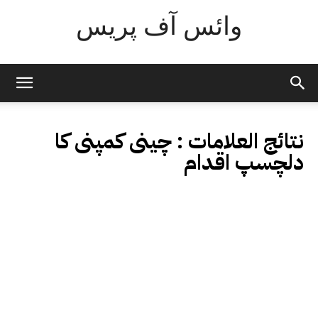
وائس آف پریس
نتائج العلامات :
چینی کمپنی کا
دلچسپ اقدام