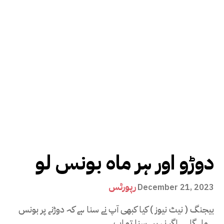
دوڑو اور ہر ماہ بونس لو
رپورٹس
December 21, 2023
بیجنگ ( نیٹ نیوز ) کیا کبھی آپ نے سنا ہے کہ دوڑنے پر بونس
ملے گا ۔۔۔۔اگر نہیں سنا تو اب...