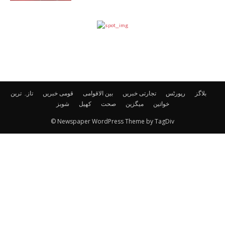
بلاگز
رپورٹس
تجارتی خبریں
بین الاقوامی
قومی خبریں
تازہ ترین
خواتین
میگزین
صحت
کھیل
شوبز
© Newspaper WordPress Theme by TagDiv