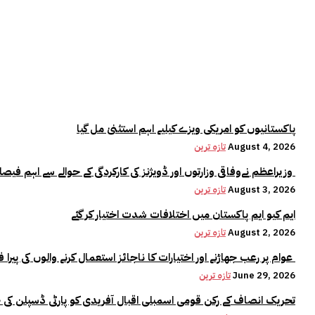
پاکستانیوں کو امریکی ویزے کیلیے اہم استثنیٰ مل گیا
August 4, 2026
تازہ ترین
وزیراعظم نےوفاقی وزارتوں اور ڈویژنز کی کارکردگی کے حوالے سے اہم فیصلہ کر لیا
August 3, 2026
تازہ ترین
ایم کیو ایم پاکستان میں اختلافات شدت اختیار کر گئے
August 2, 2026
تازہ ترین
عوام پر رعب جھاڑنے اور اختیارات کا ناجائز استعمال کرنے والوں کی پیرا فورس میں کوئی جگہ نہیں:وزیراعلیٰ مریم نواز
June 29, 2026
تازہ ترین
تحریک انصاف کے رکن قومی اسمبلی اقبال آفریدی کو پارٹی ڈسپلن کی 