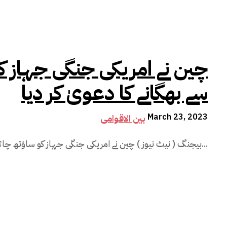
چین نے امریکی جنگی جہاز کو
سے بھگانے کا دعویٰ کر دیا
March 23, 2023
بین الاقوامی
بیجنگ ( نیٹ نیوز ) چین نے امریکی جنگی جہاز کو ساؤتھ چائنا سی سے بھگانے کا دعویٰ کر دیا ہے جبکہ...