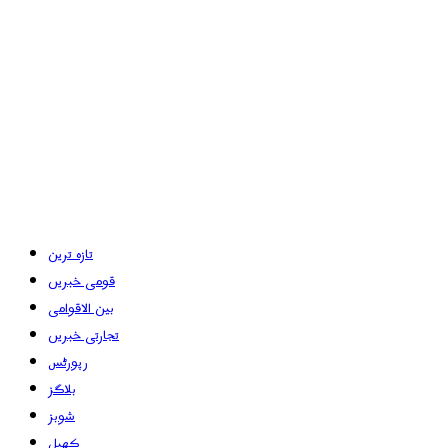
تازہ ترین
قومی خبریں
بین الاقوامی
تجارتی خبریں
رپورٹس
بلاگز
شوبز
کھیل