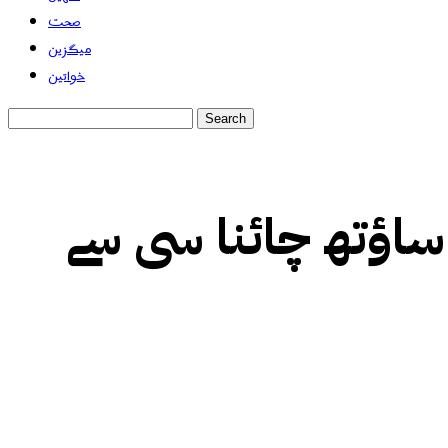
صحت
میگزین
خواتین
ساؤتھ چائنا سی سے