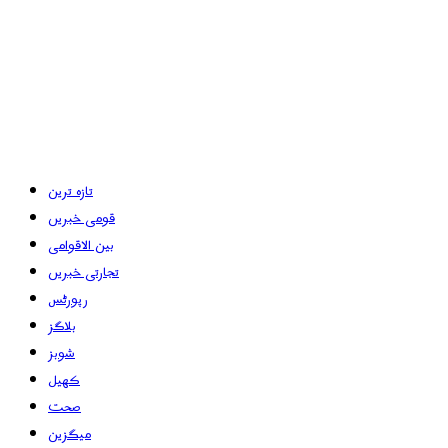
تازہ ترین
قومی خبریں
بین الاقوامی
تجارتی خبریں
رپورٹس
بلاگز
شوبز
کھیل
صحت
میگزین