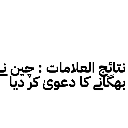
نتائج العلامات :
چین نے
بھگانے کا دعویٰ کر دیا