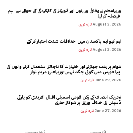
وزیراعظم نےوفاقی وزارتوں اور ڈویژنز کی کارکردگی کے حوالے سے اہم
فیصلہ کر لیا
August 3, 2026
تازہ ترین
ایم کیو ایم پاکستان میں اختلافات شدت اختیار کر گئے
August 2, 2026
تازہ ترین
عوام پر رعب جھاڑنے اور اختیارات کا ناجائز استعمال کرنے والوں کی
پیرا فورس میں کوئی جگہ نہیں:وزیراعلیٰ مریم نواز
June 29, 2026
تازہ ترین
تحریک انصاف کے رکن قومی اسمبلی اقبال آفریدی کو پارٹی
ڈسپلن کی خلاف ورزی پر شوکاز جاری
June 27, 2026
تازہ ترین
اگلا مضمون
گزشتہ مضمون