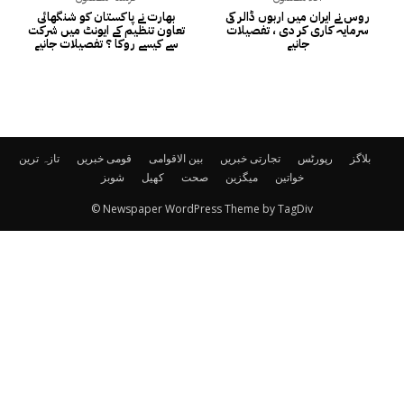
روس نے ایران میں اربوں ڈالر کی
بھارت نے پاکستان کو شنگھائی
سرمایہ کاری کر دی ، تفصیلات
تعاون تنظیم کے ایونٹ میں شرکت
جانیے
سے کیسے روکا ؟ تفصیلات جانیے
بلاگز
رپورٹس
تجارتی خبریں
بین الاقوامی
قومی خبریں
تازہ ترین
خواتین
میگزین
صحت
کھیل
شوبز
© Newspaper WordPress Theme by TagDiv