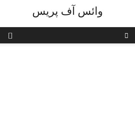
وائس آف پریس
بین الاقوامی