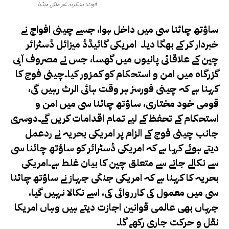
فوٹ: بشکریہ غیر ملکی میڈیا
ساؤتھ چائنا سی میں داخل ہوا، جسے چینی افواج نے
خبردار کر کے بھگا دیا۔ امریکی گائیڈڈ میزائل ڈسٹرائر
چین کے علاقائی پانیوں میں گھسا، جس نے مصروف آبی
گزرگاہ میں امن و استحکام کو کمزور کیا۔چینی فوج کا
کہنا ہے کہ چینی فورسز ہر وقت ہائی الرٹ رہیں گی،
قومی خود مختاری، ساؤتھ چائنا سی میں امن و
استحکام کے تحفظ کے لیے تمام اقدامات کریں گے۔دوسری
جانب چینی فوج کے الزام پر امریکی بحریہ نے ردعمل
دیتے ہوئے کہا ہے کہ امریکی ڈسٹرائر کو ساؤتھ چائنا سی
سے نکالے جانے سے متعلق چین کا بیان غلط ہے۔امریکی
بحریہ کا کہنا ہے کہ امریکی جنگی جہاز نے ساؤتھ چائنا
سی میں معمول کی کارروائی کی، اسے نکالا نہیں گیا،
جہاں بھی عالمی قوانین اجازت دیتے ہیں وہاں امریکا
نقل و حرکت جاری رکھے گا۔