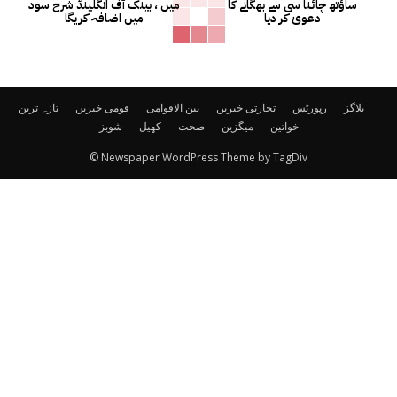
ساؤتھ چائنا سی سے بھگانے کا
میں ، بینک آف انگلینڈ شرح سود
دعویٰ کر دیا
میں اضافہ کریگا
بلاگز
رپورٹس
تجارتی خبریں
بین الاقوامی
قومی خبریں
تازہ ترین
خواتین
میگزین
صحت
کھیل
شوبز
© Newspaper WordPress Theme by TagDiv