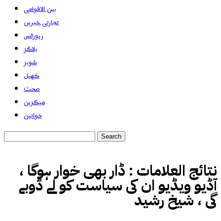
بین الاقوامی
تجارتی خبریں
رپورٹس
بلاگز
شوبز
کھیل
صحت
میگزین
خواتین
نتائج العلامات :
ڈار بھی خوار ہوگا ،
آڈیو ویڈیو ان کی سیاست کو لے ڈوبے
گی ، شیخ رشید