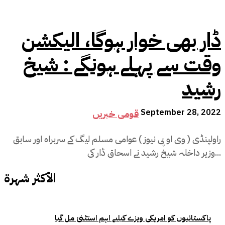
ڈار بھی خوار ہوگا، الیکشن
وقت سے پہلے ہونگے : شیخ
رشید
September 28, 2022
قومی خبریں
راولپنڈی ( وی او پی نیوز ) عوامی مسلم لیگ کے سربراہ اور سابق
وزیر داخلہ شیخ رشید نے اسحاق ڈار کی...
الأكثر شهرة
پاکستانیوں کو امریکی ویزے کیلیے اہم استثنیٰ مل گیا