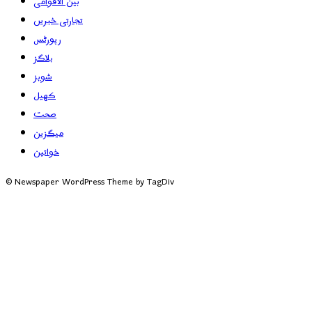
بین الاقوامی
تجارتی خبریں
رپورٹس
بلاگز
شوبز
کھیل
صحت
میگزین
خواتین
© Newspaper WordPress Theme by TagDiv