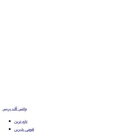
وائس آف پریس
تازہ ترین
قومی خبریں